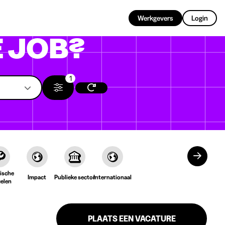
NL
Werkgevers
Login
 JOB?
1
ische
Impact
Publieke sector
Internationaal
ielen
PLAATS EEN VACATURE