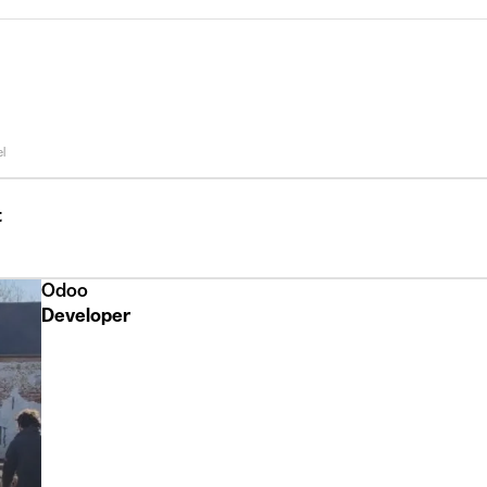
l
t
Odoo
Developer