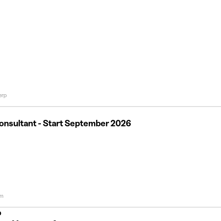
erp
onsultant - Start September 2026
em
o