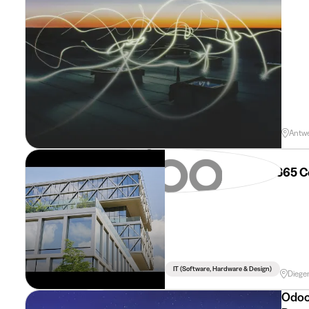
Antw
PwC Belgium
Microsoft Dynamics 365 C
IT (software, Hardware & Design)
Dieg
Odo