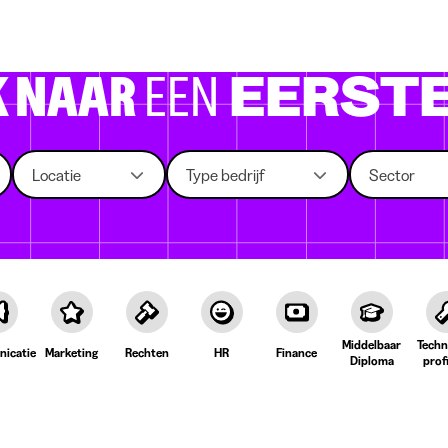
 die rekruteren
Studiekeuze
Koten
News
K NAAR
EEN
EERSTE
Locatie
Type bedrijf
Sector
Middelbaar
Techn
icatie
Marketing
Rechten
HR
Finance
Diploma
prof