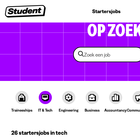
Studentenjobs
Stages
Startersjobs
Bedrijven
OP ZOE
Traineeships
IT & Tech
Engineering
Business
Accountancy
Commun
26 startersjobs in tech