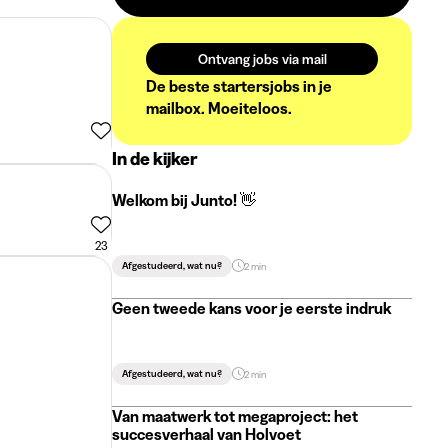
Ontvang jobs via mail
De beste startersjobs in je
mailbox. Moeiteloos.
In de kijker
Welkom bij Junto! 👋
23
Afgestudeerd, wat nu?
2 min
Geen tweede kans voor je eerste indruk
Afgestudeerd, wat nu?
2 min
Van maatwerk tot megaproject: het
succesverhaal van Holvoet