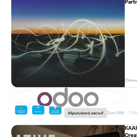
Part
Antw
Welkom bij Junto! 👋
2 jun 2026
2
Afgestudeerd, wat nu?
•
KAA
Crea