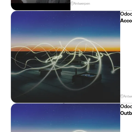
Antwerpen
Odo
Acco
Antw
Odo
Outb