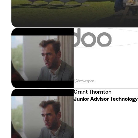
Grant Thornton
Junior Risk Advisor - Sep
Antwerpen
Grant Thornton
Junior Advisor Technology