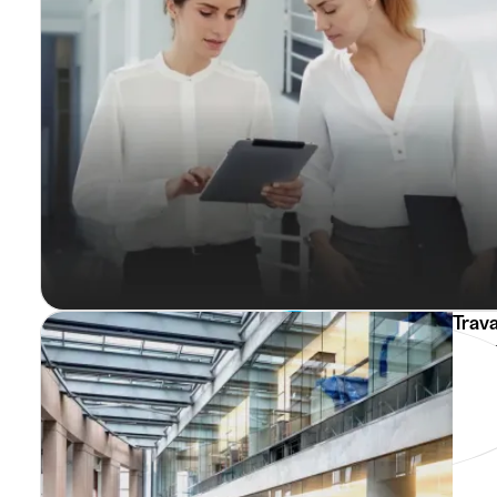
Trava
IT e