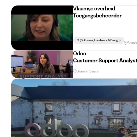
Vlaamse overheid
Toegangsbeheerder
IT (software, Hardware & Design)
Brusse
Odoo
Customer Support Analys
Grand-Rosière