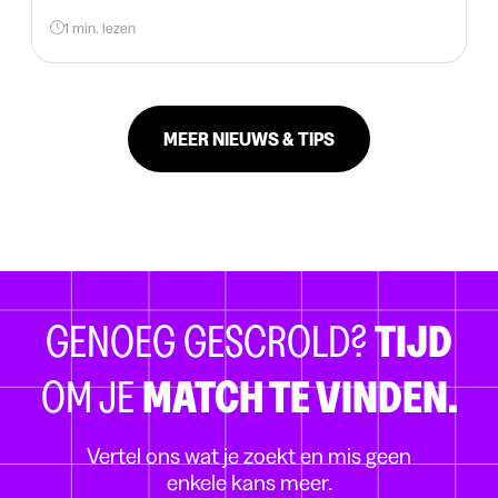
1 min. lezen
MEER NIEUWS & TIPS
GENOEG GESCROLD?
TIJD
OM JE
MATCH TE VINDEN.
Vertel ons wat je zoekt en mis geen
enkele kans meer.