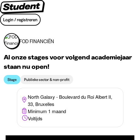
Login / registreren
FOD FINANCIËN
Al onze stages voor volgend academiejaar
staan nu open!
Stage
Publieke sector & non-profit
North Galaxy - Boulevard du Roi Albert II,
33, Bruxelles
Minimum 1 maand
Voltijds