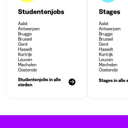
Studentenjobs
Stages
Aalst
Aalst
Antwerpen
Antwerpen
Brugge
Brugge
Brussel
Brussel
Gent
Gent
Hasselt
Hasselt
Kortrijk
Kortrijk
Leuven
Leuven
Mechelen
Mechelen
Oostende
Oostende
Studentenjobs in alle
Stages in alle
steden