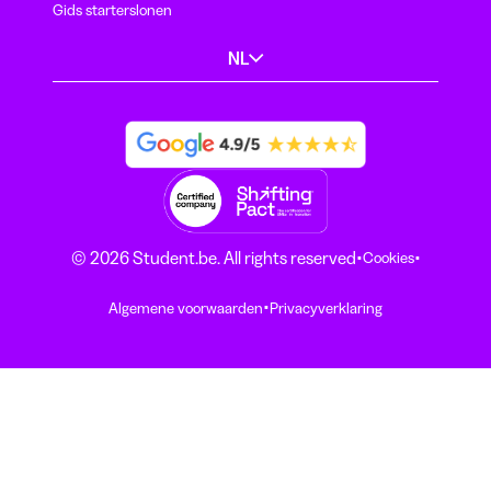
Gids starterslonen
NL
·
·
© 2026 Student.be. All rights reserved
Cookies
·
Algemene voorwaarden
Privacyverklaring