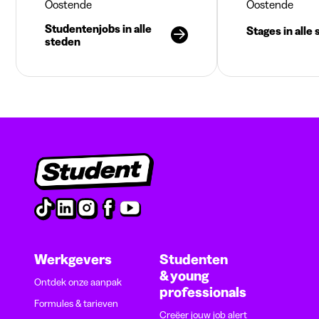
Oostende
Oostende
Studentenjobs in alle
Stages in alle
steden
Werkgevers
Studenten
& young
Ontdek onze aanpak
professionals
Formules & tarieven
Creëer jouw job alert