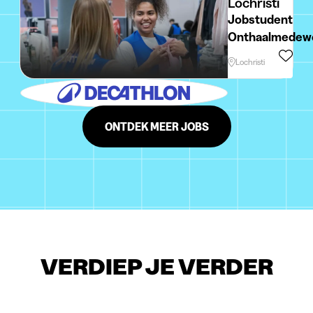
Lochristi
Jobstudent
Onthaalmedew
- Decathlon
Lochristi
Lochristi -
Onmiddellijk
beschikbaar
ONTDEK MEER JOBS
VERDIEP JE VERDER