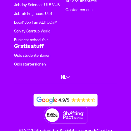
API documentatie
Jobday Sciences ULB-VUB
Contacteer ons
Jobfair Engineers ULB
Local' Job Fair ALIFUCaM
Solvay Startup World
Business school fair
Gratis stuff
Gids studentenlonen
Gids starterslonen
NL
·
·
© 2026 Student.be. All rights reserved
Cookies