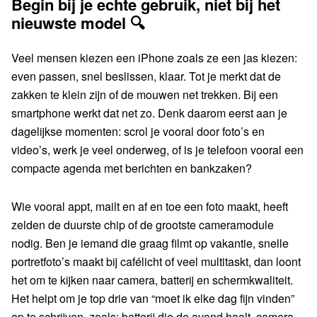
Begin bij je echte gebruik, niet bij het
nieuwste model 🔍
Veel mensen kiezen een iPhone zoals ze een jas kiezen:
even passen, snel beslissen, klaar. Tot je merkt dat de
zakken te klein zijn of de mouwen net trekken. Bij een
smartphone werkt dat net zo. Denk daarom eerst aan je
dagelijkse momenten: scrol je vooral door foto’s en
video’s, werk je veel onderweg, of is je telefoon vooral een
compacte agenda met berichten en bankzaken?
Wie vooral appt, mailt en af en toe een foto maakt, heeft
zelden de duurste chip of de grootste cameramodule
nodig. Ben je iemand die graag filmt op vakantie, snelle
portretfoto’s maakt bij cafélicht of veel multitaskt, dan loont
het om te kijken naar camera, batterij en schermkwaliteit.
Het helpt om je top drie van “moet ik elke dag fijn vinden”
op te schrijven, zoals: batterij die de avond haalt, camera