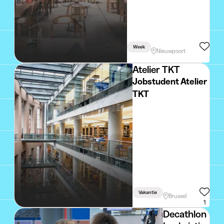
Week
Nieuwpoort
Atelier TKT
Jobstudent Atelier
TKT
Vakantie
Brussel
1
Decathlon