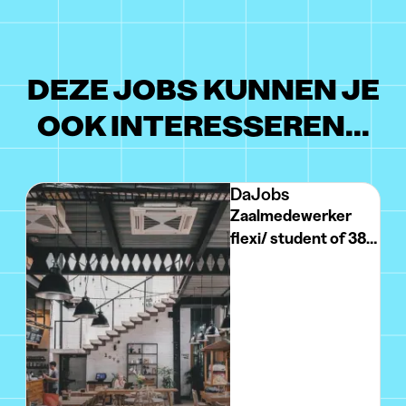
DEZE JOBS KUNNEN JE
OOK INTERESSEREN...
DaJobs
Zaalmedewerker
flexi/ student of 38
uur