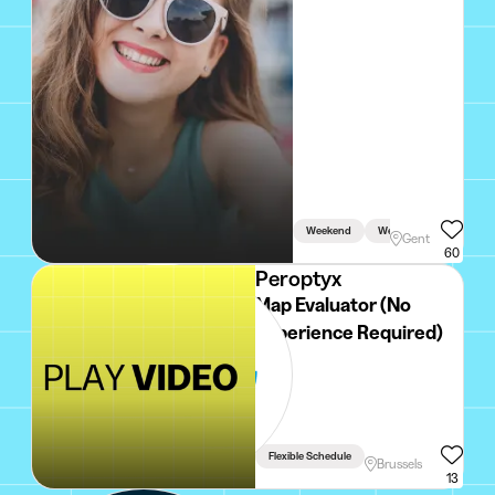
week/zaterdag
Weekend
Week
Holidays
Gent
60
Peroptyx
Map Evaluator (No
Experience Required)
Flexible Schedule
Brussels
13