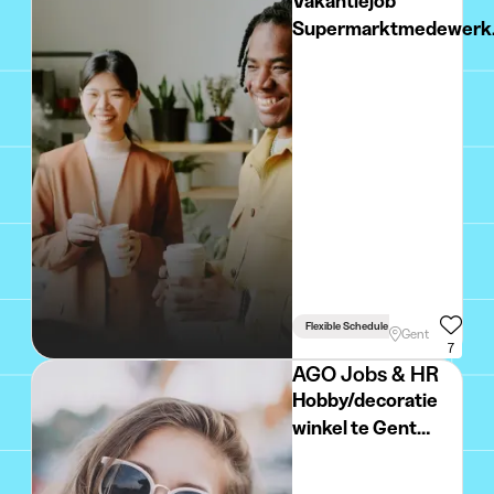
Vakantiejob
Supermarktmedewerk
(+18 jaar) - Regio Gent
Flexible Schedule
Gent
7
AGO Jobs & HR
Hobby/decoratie
winkel te Gent
zoekt +18 student
verkoop