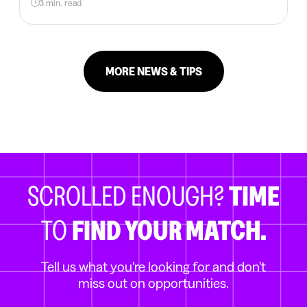
3 min. read
MORE NEWS & TIPS
SCROLLED ENOUGH?
TIME
TO
FIND YOUR MATCH.
Tell us what you're looking for and don't
miss out on opportunities.