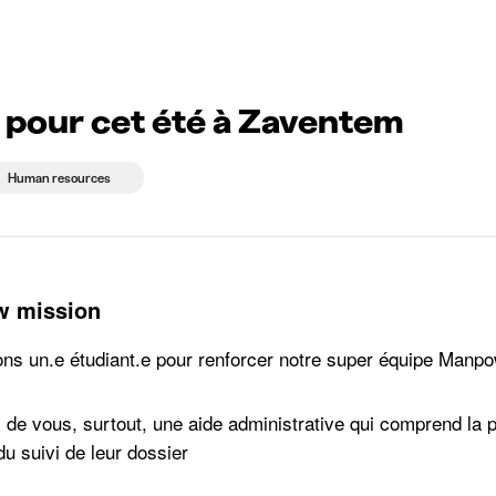
g companies
Study choice
Student rooms
News
 pour cet été à Zaventem
Human resources
w mission
s un.e étudiant.e pour renforcer notre super équipe Manpowe
de vous, surtout, une aide administrative qui comprend la p
du suivi de leur dossier