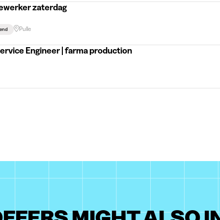
ewerker zaterdag
Pulle
end
Service Engineer | farma production
FFERS MIGHT ALSO 