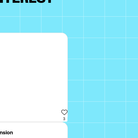
3
ension