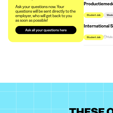
Productiemed
Ask your questions now. Your
questions will be sent directly to the
employer, who will get back to you
Student Job
Week
as soon as possible!
International 
Ask all your questions here
Malle
Student Job
THESE O