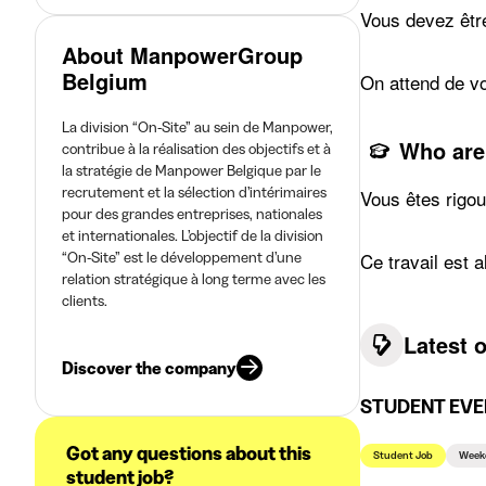
Vous devez être
About ManpowerGroup
Belgium
On attend de vo
La division “On-Site” au sein de Manpower,
Who are
contribue à la réalisation des objectifs et à
la stratégie de Manpower Belgique par le
recrutement et la sélection d’intérimaires
Vous êtes rigou
pour des grandes entreprises, nationales
et internationales. L’objectif de la division
“On-Site” est le développement d’une
Ce travail est a
relation stratégique à long terme avec les
clients.
Latest 
Discover the company
STUDENT EVE
Got any questions about this
Student Job
Week
student job?