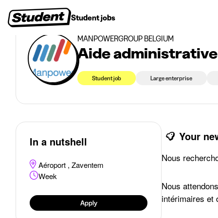
>
>
Student jobs
Zaventem
Aide administrative pour cet été à Zaventem
Student jobs
Internships
First jobs
Recruitin
MANPOWERGROUP BELGIUM
Aide administrative
Student job
Large enterprise
Your ne
In a nutshell
Nous recherchon
Aéroport , Zaventem
Week
Nous attendons 
intérimaires et 
Apply