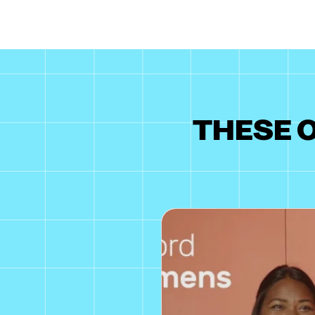
THESE O