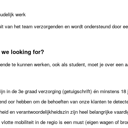
oudelijk werk
uit van het team verzorgenden en wordt ondersteund door ee
 we looking for?
nde te kunnen werken, ook als student, moet je over een aa
jn in de 3e graad verzorging (getuigschrift) én minstens 18 j
end oor hebben om de behoeften van onze klanten te detecter
heid en verantwoordelijkheidszin zijn heel belangrijke vaard
it: vlotte mobiliteit in de regio is een must (eigen wagen of b