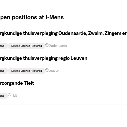
open positions at i-Mens
rgkundige thuisverpleging Oudenaarde, Zwalm, Zingem 
Oudenaarde
end
Driving Licence Required
rgkundige thuisverpleging regio Leuven
Leuven
end
Driving Licence Required
rzorgende Tielt
Tielt
end