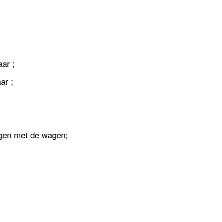
ar ;
ar ;
ngen met de wagen;