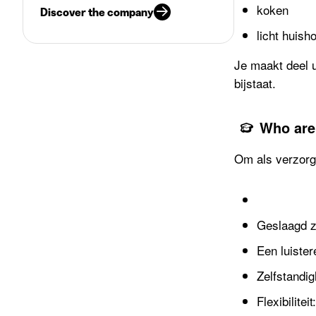
koken
Discover the company
licht huish
Je maakt deel 
bijstaat.
Who are
Om als verzorge
Geslaagd zi
Een luister
Zelfstandig
Flexibilite