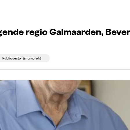
ne en Gooik
g companies
Study choice
Student rooms
News
ende regio Galmaarden, Bever
Public sector & non-profit