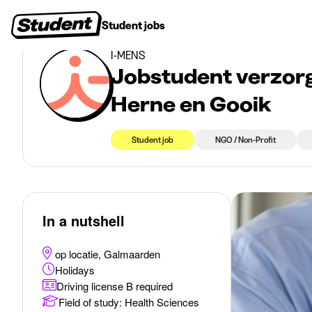
>
>
Student jobs
Galmaarden
Jobstudent verzorgende regio Galmaarden, Bever, Her
Student jobs
Internships
First jobs
Recruitin
I-MENS
Jobstudent verzorg
Herne en Gooik
Student job
NGO / Non-Profit
In a nutshell
op locatie, Galmaarden
Holidays
Driving license B required
Field of study
:
Health Sciences