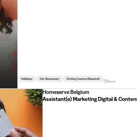
Holidays
Car Necessary
Driving Licence Required
Bever
Homeserve Belgium
Assistant(e) Marketing Digital & Conten