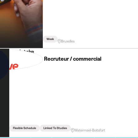
Week
Bruxelles
Job Intake
Job Etudiant - Recruteur / commercial
Flexible Schedule
Linked To Studies
Watermael-Boitsfort