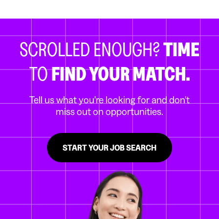
SCROLLED ENOUGH?
TIME
TO
FIND YOUR MATCH.
Tell us what you're looking for and don't
miss out on opportunities.
START YOUR JOB SEARCH