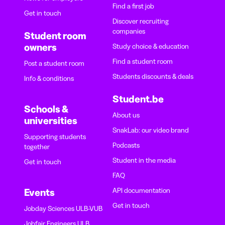
Find a first job
Get in touch
Discover recruiting
companies
Student room
owners
Study choice & education
Find a student room
Post a student room
Students discounts & deals
Info & conditions
Student.be
Schools &
About us
universities
SnakLab: our video brand
Supporting students
Podcasts
together
Student in the media
Get in touch
FAQ
API documentation
Events
Get in touch
Jobday Sciences ULB-VUB
Jobfair Engineers ULB