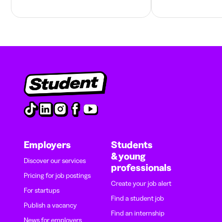
Employers
Students
& young
Discover our services
professionals
Pricing for job postings
Create your job alert
For startups
Find a student job
Publish a vacancy
Find an internship
News for employers