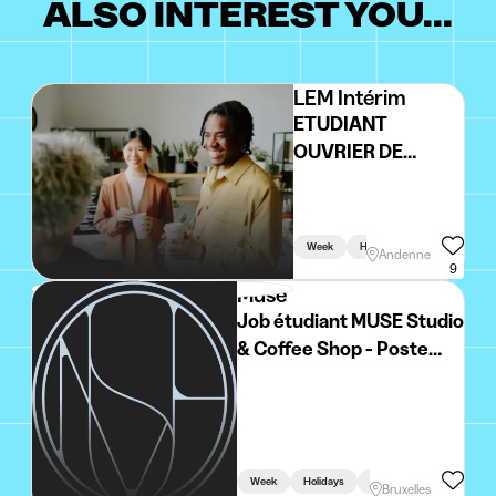
ALSO INTEREST YOU...
LEM Intérim
ETUDIANT
OUVRIER DE
PRODUCTION
REGION ANDENNE
DISPONIBLE EN
Week
Holidays
Driving Licen
Andenne
SEMAINE
9
Muse
Job étudiant MUSE Studio
& Coffee Shop - Poste
polyvalent (caisse-
cuisine-accueil)
Week
Holidays
Weekend
Bruxelles