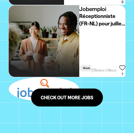
9
Jobemploi
Réceptionniste
(FR-NL) pour juillet
et Aout
Week
Braine-L'Alleud
1
CHECK OUT MORE JOBS