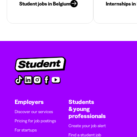
Student jobs in Belgium
Internships in
Employers
Students
& young
Discover our services
professionals
Pricing for job postings
Create your job alert
For startups
Find a student job