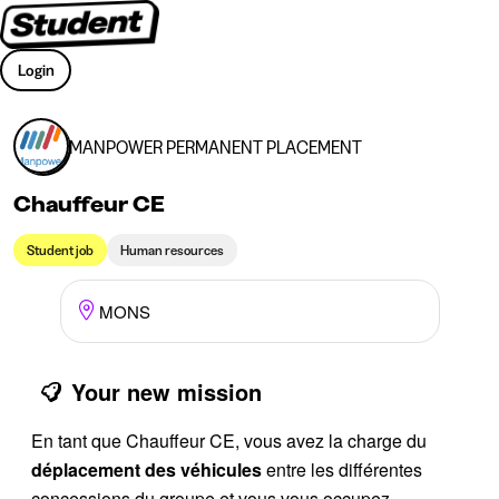
Login
MANPOWER PERMANENT PLACEMENT
Chauffeur CE
Student job
Human resources
MONS
Your new mission
En tant que Chauffeur CE,
vous avez la charge du
déplacement des véhicules
entre les différentes
concessions du groupe et vous vous occupez