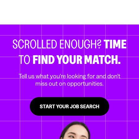
SCROLLED ENOUGH?
TIME
TO
FIND YOUR MATCH.
Tell us what you're looking for and don't
miss out on opportunities.
START YOUR JOB SEARCH