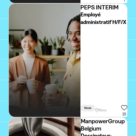
1
PEPS INTERIM
Employé
administratif H/F/X
Week
Mons
22
ManpowerGroup
Belgium
Dessinateur-