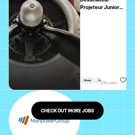
Projeteur Junior
Haute Tension
Week
Holidays
Bruxelles
CHECK OUT MORE JOBS