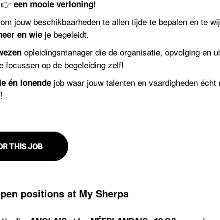
t 👉
een mooie verloning!
 om jouw beschikbaarheden te allen tijde te bepalen en te wijz
je begeleidt.
neer en wie
opleidingsmanager die de organisatie, opvolging en ui
wezen
e focussen op de begeleiding zelf!
job waar jouw talenten en vaardigheden écht n
lle én lonende
!
OR THIS JOB
open positions at My Sherpa