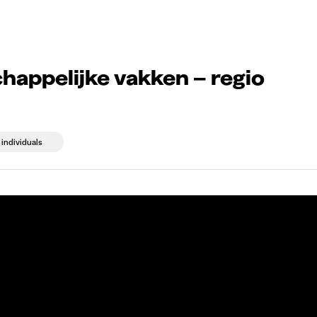
g companies
Study choice
Student rooms
News
happelijke vakken – regio
 individuals