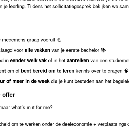
 je leerling. Tijdens het sollicitatiegesprek bekijken we sa
e medemens graag vooruit 💪
slaagd voor
van je eerste bachelor 📚
alle vakken
ed in
of in het
van een studieme
eender welk vak
aanreiken
om of
kennis over te dragen 🧠
lent
bent bereid om te leren
die je kunt besteden aan het begelei
uur of meer in de week
 offer
maar what’s in it for me?
kheid om te werken onder de deeleconomie + verplaatsingsk