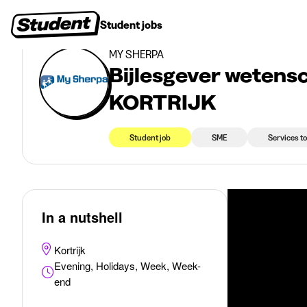
>
Student jobs
Bijlesgever wetenschappelijke vakken – regio KORTRIJK
Student jobs
Internships
First jobs
Recruitin
MY SHERPA
Bijlesgever wetensc
KORTRIJK
Student job
SME
Services to
In a nutshell
Kortrijk
Evening, Holidays, Week, Week-
end