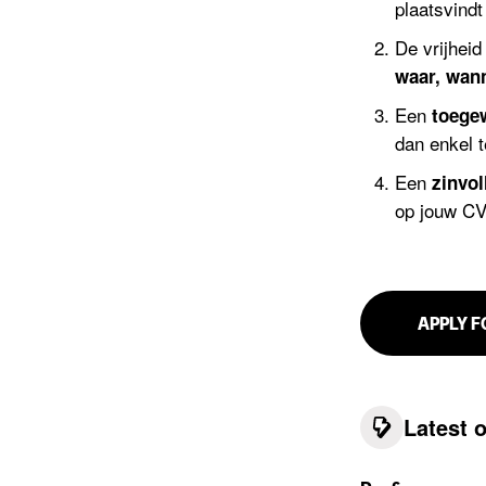
plaatsvind
De vrijheid
waar, wan
Een
toege
dan enkel t
Een
zinvo
op jouw CV
APPLY F
Latest 