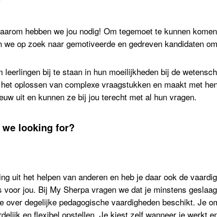
”
daarom hebben we jou nodig! Om tegemoet te kunnen komen a
ijn we op zoek naar gemotiveerde en gedreven kandidaten om
 leerlingen bij te staan in hun moeilijkheden bij de wetensc
j het oplossen van complexe vraagstukken en maakt met hen 
euw uit en kunnen ze bij jou terecht met al hun vragen.
 we looking for?
ning uit het helpen van anderen en heb je daar ook de vaar
ts voor jou. Bij My Sherpa vragen we dat je minstens geslaa
 je over degelijke pedagogische vaardigheden beschikt. Je o
rdelijk en flexibel opstellen. Je kiest zelf wanneer je werkt 