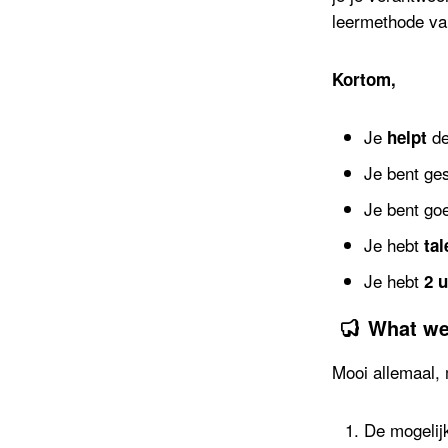
leermethode van
Kortom,
Je
d
helpt
Je bent ge
Je bent go
Je hebt
ta
Je hebt
2 
What we
Mooi allemaal, 
De mogelij