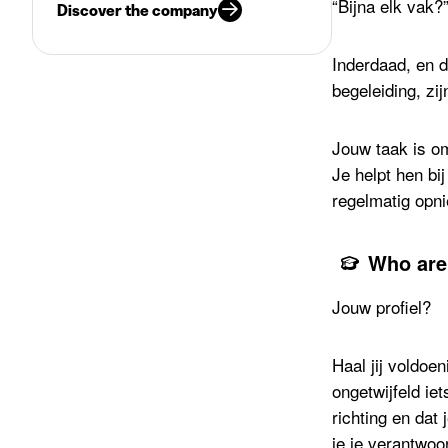
“Bijna elk vak?
Discover the company
Inderdaad, en 
begeleiding, z
Jouw taak is om
Je helpt hen bi
regelmatig opni
Who are
Jouw profiel?
Haal jij voldoe
ongetwijfeld ie
richting en dat
je je verantwoo