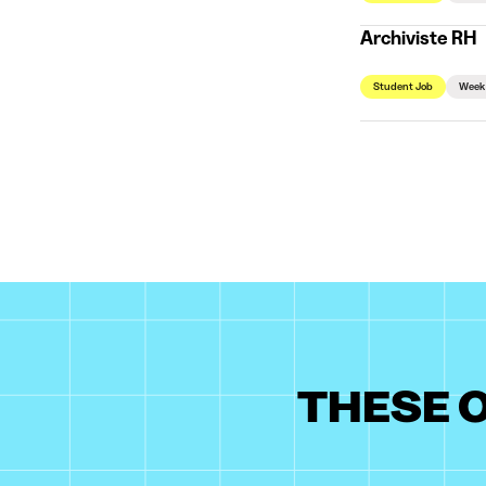
Archiviste RH
Student Job
Week
THESE O