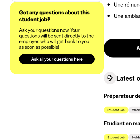
Une rémunér
Got any questions about this
Une ambian
student job?
Ask your questions now. Your
questions will be sent directly to the
employer, who will get back to you
as soon as possible!
A
Ask all your questions here
Latest 
Préparateur d
Student Job
Week
Etudiant en ma
Student Job
Holid