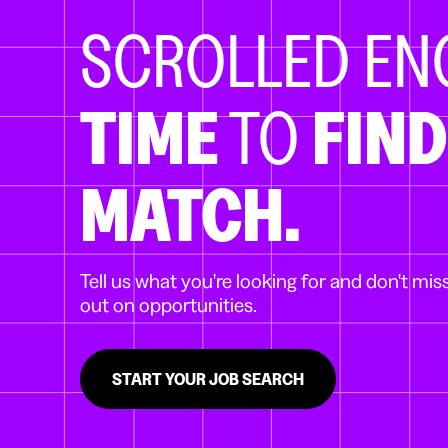
SCROLLED E
TIME
TO
FIND
MATCH.
Tell us what you're looking for and don't mis
out on opportunities.
START YOUR JOB SEARCH