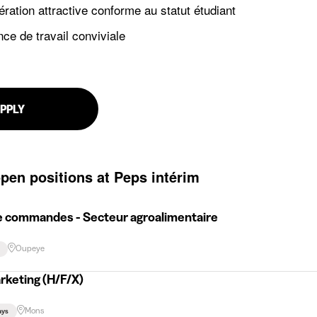
ation attractive conforme au statut étudiant
ce de travail conviviale
PPLY
open positions at Peps intérim
e commandes - Secteur agroalimentaire
Oupeye
rketing (H/F/X)
Mons
ays