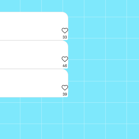
33
46
39