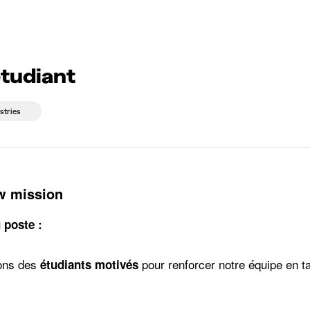
g companies
Study choice
Student rooms
News
tudiant
stries
w mission
 poste :
ons des
pour renforcer notre équipe en t
étudiants motivés