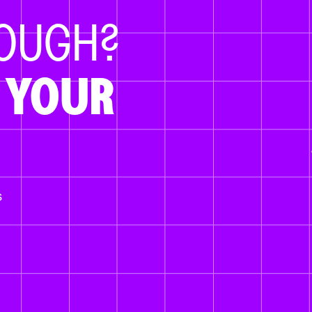
NOUGH?
 YOUR
s