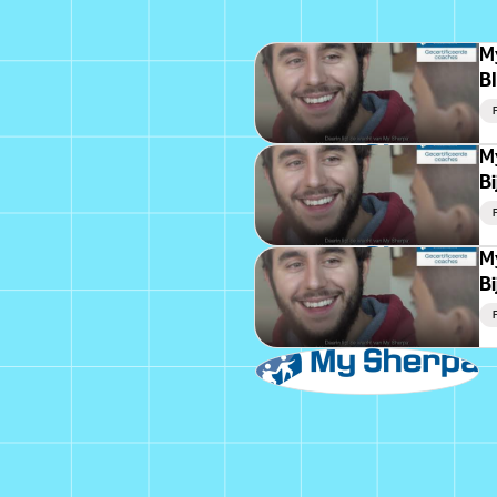
M
B
F
M
Bi
F
M
Bi
F