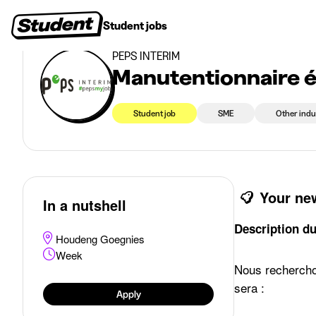
>
Student jobs
Manutentionnaire étudiant
Student jobs
Internships
First jobs
Recruitin
PEPS INTÉRIM
Manutentionnaire é
Student job
SME
Other indu
Your ne
In a nutshell
Description du
Houdeng Goegnies
Week
Nous recherch
sera :
Apply