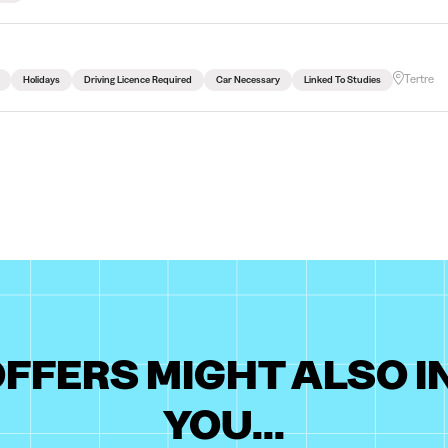
Tertre
Holidays
Driving Licence Required
Car Necessary
Linked To Studies
FFERS MIGHT ALSO 
YOU...