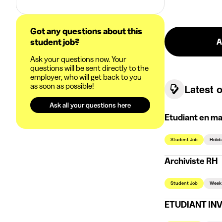
Got any questions about this
student job?
A
Ask your questions now. Your
questions will be sent directly to the
employer, who will get back to you
as soon as possible!
Latest 
Ask all your questions here
Etudiant en ma
Student Job
Holid
Archiviste RH
Student Job
Week
ETUDIANT INV