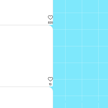
835
10