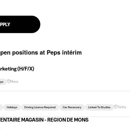
PPLY
open positions at Peps intérim
rketing (H/F/X)
Mons
ays
Tertre
Holidays
Driving Licence Required
Car Necessary
Linked To Studies
ENTAIRE MAGASIN - REGION DE MONS