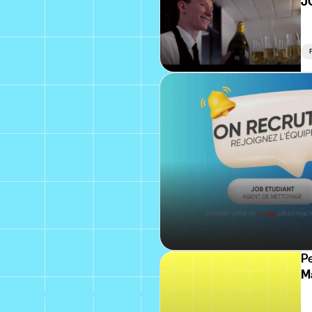
J
F
P
M