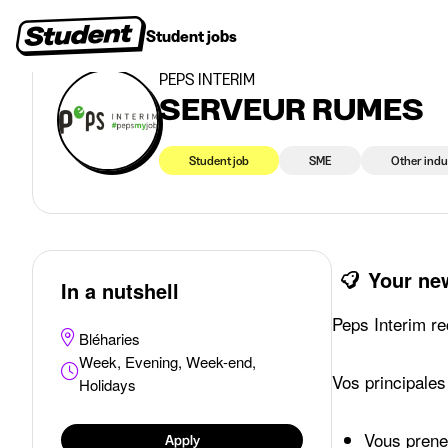
>
>
Student jobs
Bléharies
SERVEUR RUMES
Student jobs
Internships
First jobs
Recruitin
PEPS INTÉRIM
SERVEUR RUMES
Student job
SME
Other indu
Your ne
In a nutshell
Peps Interim re
Bléharies
Week, Evening, Week-end,
Vos principales
Holidays
Vous pren
Apply