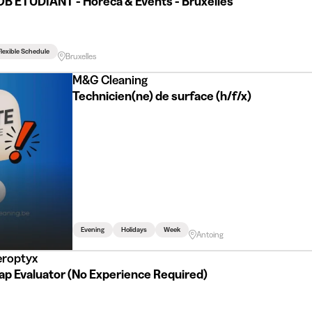
OB ÉTUDIANT - Horeca & Events - Bruxelles
lexible Schedule
Bruxelles
M&G Cleaning
Technicien(ne) de surface (h/f/x)
Evening
Holidays
Week
Antoing
eroptyx
ap Evaluator (No Experience Required)