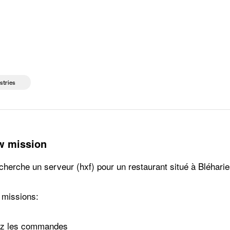
g companies
Study choice
Student rooms
News
stries
w mission
cherche un serveur (hxf) pour un restaurant situé à Bléharie
 missions:
ez les commandes