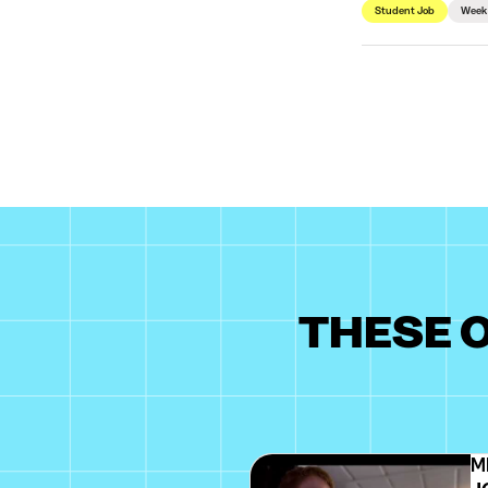
Student Job
Week
THESE O
MD