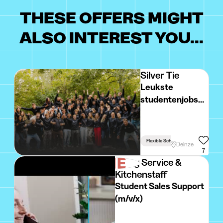
THESE OFFERS MIGHT
ALSO INTEREST YOU...
Silver Tie
Leukste
studentenjobs
op events en
festivals - Deinze
Flexible Schedule
Deinze
7
Flying Service &
Kitchenstaff
Student Sales Support
(m/v/x)