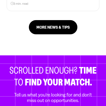
3 min. read
MORE NEWS & TIPS
SCROLLED ENOUGH?
TIME
TO
FIND YOUR MATCH.
Tell us what you're looking for and don't
miss out on opportunities.