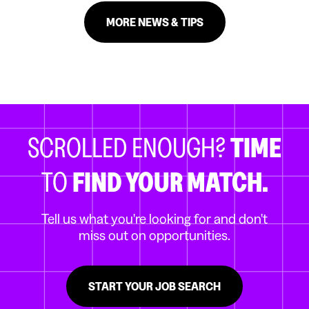
MORE NEWS & TIPS
SCROLLED ENOUGH?
TIME
TO
FIND YOUR MATCH.
Tell us what you're looking for and don't
miss out on opportunities.
START YOUR JOB SEARCH