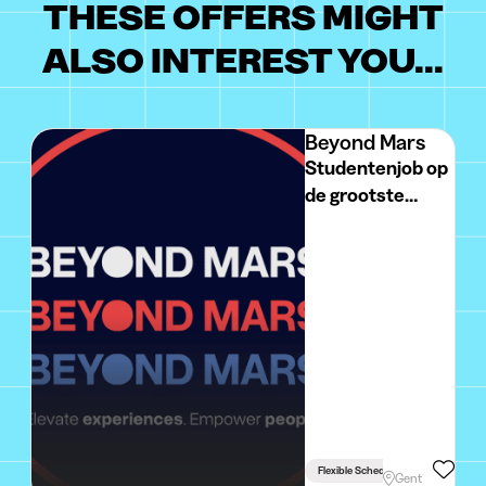
THESE OFFERS MIGHT
ALSO INTEREST YOU...
Beyond Mars
Studentenjob op
de grootste
events bij
Beyond Mars
(GENT)
Flexible Schedule
Gent