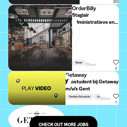
233
OrderBilly
Stagiair
Administratieve en
Praktische
Ondersteuning
Week
Gent
2
Getaway
Jobstudent bij Getaway
m/v/x Gent
Flexible Schedule
Linked To Studies
Gent
1
CHECK OUT MORE JOBS