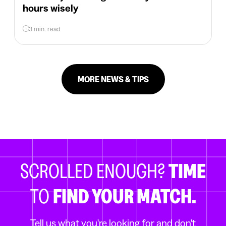
hours wisely
3 min. read
MORE NEWS & TIPS
SCROLLED ENOUGH?
TIME
TO
FIND YOUR MATCH.
Tell us what you're looking for and don't