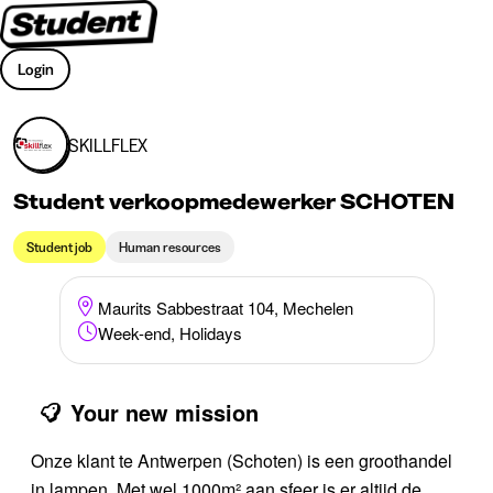
Login
SKILLFLEX
Student verkoopmedewerker SCHOTEN
Student job
Human resources
Maurits Sabbestraat 104, Mechelen
Week-end, Holidays
Your new mission
Onze klant te Antwerpen (Schoten) is een groothandel
in lampen. Met wel 1000m² aan sfeer is er altijd de