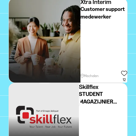
Xtra Interim
Customer support
medewerker
Mechelen
12
Skillflex
STUDENT
MAGAZIJNIER
DAGUREN