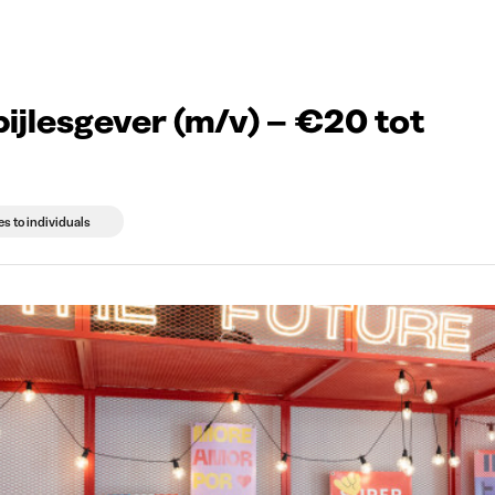
g companies
Study choice
Student rooms
News
bijlesgever (m/v) – €20 tot
es to individuals