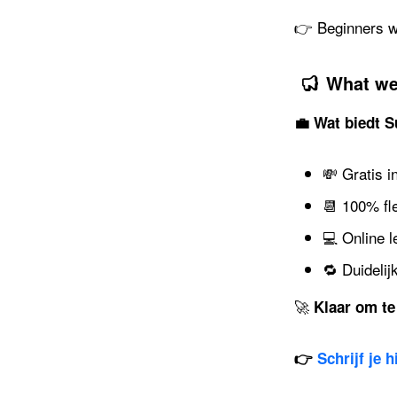
👉 Beginners we
What we
💼 Wat biedt S
💸 Gratis i
📆 100% fl
💻 Online 
🔁 Duidelij
🚀
Klaar om te
👉
Schrijf je 