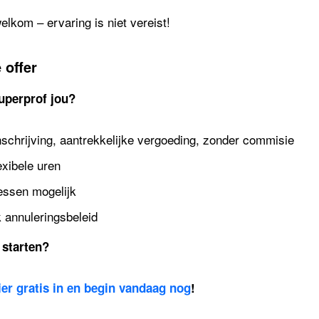
lkom – ervaring is niet vereist!
 offer
uperprof jou?
nschrijving, aantrekkelijke vergoeding, zonder commisie
exibele uren
lessen mogelijk
k annuleringsbeleid
 starten?
hier gratis in en begin vandaag nog
!