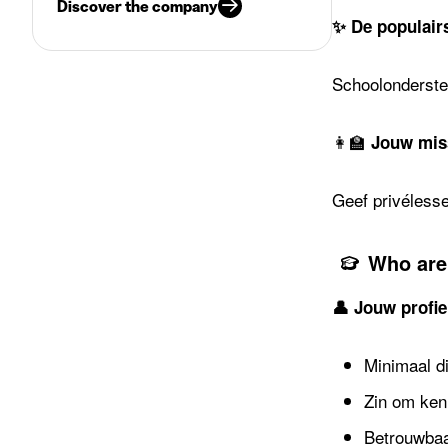
Discover the company
✨ De populair
Schoolondersteu
👩‍🏫
Jouw mis
Geef privélessen
Who are
👤 Jouw profie
Minimaal di
Zin om ken
Betrouwbaa