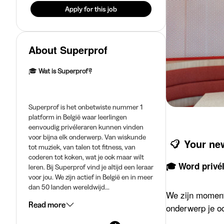
Apply for this job
About Superprof
🎓
Wat is Superprof?
Superprof is het onbetwiste nummer 1
platform in België waar leerlingen
eenvoudig privéleraren kunnen vinden
voor bijna elk onderwerp. Van wiskunde
Your ne
tot muziek, van talen tot fitness, van
coderen tot koken, wat je ook maar wilt
🎓 Word privél
leren. Bij Superprof vind je altijd een leraar
voor jou. We zijn actief in België en in meer
dan 50 landen wereldwijd...
We zijn moment
Read more
onderwerp je oo