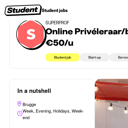
>
>
Student jobs
Brugge
Online Privéleraar/bijlesgever (m/v) – €20 tot €50/u
Student jobs
Internships
First jobs
Recruitin
SUPERPROF
Online Privéleraar/
€50/u
Student job
Start-up
Servic
In a nutshell
Brugge
Week, Evening, Holidays, Week-
end