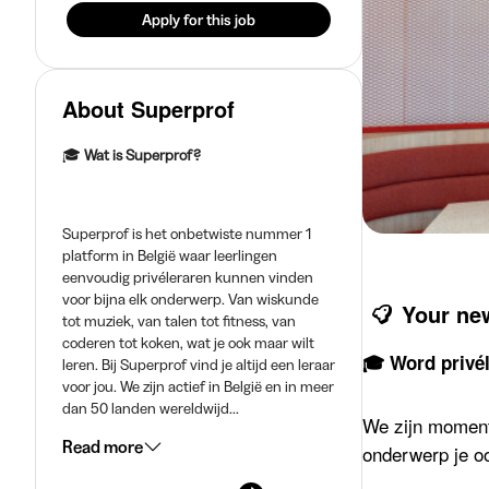
Apply for this job
About Superprof
🎓
Wat is Superprof?
Superprof is het onbetwiste nummer 1
platform in België waar leerlingen
eenvoudig privéleraren kunnen vinden
voor bijna elk onderwerp. Van wiskunde
Your ne
tot muziek, van talen tot fitness, van
coderen tot koken, wat je ook maar wilt
🎓 Word privél
leren. Bij Superprof vind je altijd een leraar
voor jou. We zijn actief in België en in meer
dan 50 landen wereldwijd...
We zijn moment
Read more
onderwerp je oo