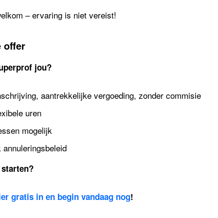
lkom – ervaring is niet vereist!
 offer
uperprof jou?
nschrijving, aantrekkelijke vergoeding, zonder commisie
exibele uren
lessen mogelijk
k annuleringsbeleid
 starten?
hier gratis in en begin vandaag nog
!