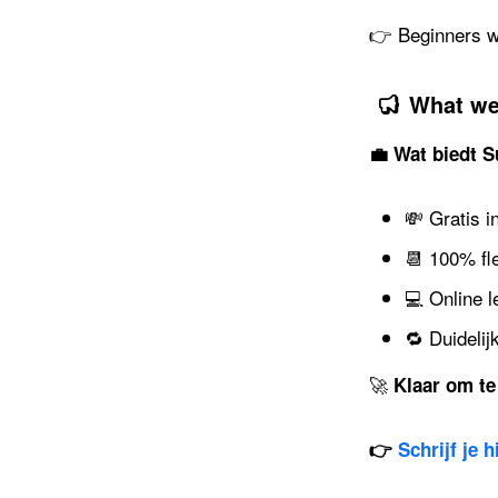
👉 Beginners we
What we
💼 Wat biedt S
💸 Gratis i
📆 100% fl
💻 Online 
🔁 Duidelij
🚀
Klaar om te
👉
Schrijf je 