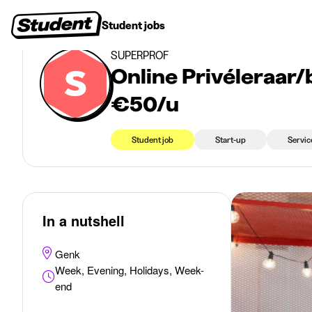
>
>
Student jobs
Genk
Online Privéleraar/bijlesgever (m/v) – €20 tot €50/u
Student jobs
Internships
First jobs
Recruitin
SUPERPROF
Online Privéleraar/
€50/u
Student job
Start-up
Servic
In a nutshell
Genk
Week, Evening, Holidays, Week-
end