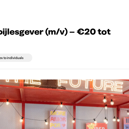
g companies
Study choice
Student rooms
News
bijlesgever (m/v) – €20 tot
es to individuals