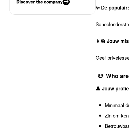
Discover the company
✨ De populair
Schoolondersteu
👩‍🏫
Jouw mis
Geef privélessen
Who are
👤 Jouw profie
Minimaal di
Zin om ken
Betrouwbaa