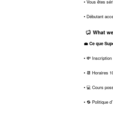
• Vous êtes sér
• Débutant acce
What we
💼
Ce que Supe
• 💸 Inscriptio
• 📆 Horaires 1
• 💻 Cours pos
• 🔁 Politique d