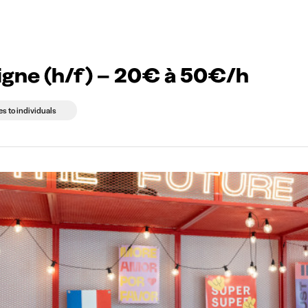
g companies
Study choice
Student rooms
News
 ligne (h/f) – 20€ à 50€/h
es to individuals