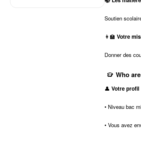
📚
Les matièr
Soutien scolair
👩‍🏫
Votre mis
Donner des cour
Who are
👤
Votre profil
• Niveau bac m
• Vous avez env