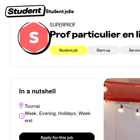
>
>
Student jobs
Tournai
Prof particulier en ligne (h/f) – 20€ à 50€/h
Student jobs
Internships
First jobs
Recruitin
SUPERPROF
Prof particulier en
Student job
Start-up
Servic
In a nutshell
Tournai
Week, Evening, Holidays, Week-
end
Apply for this job