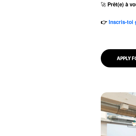
🚀
Prêt(e) à vo
👉
Inscris-toi
APPLY F