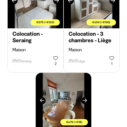
€375 (+€120)
€450 (+€100)
Colocation -
Colocation - 3
Seraing
chambres - Liège
Maison
Maison
1
Seraing
3
Liège
2
1
€475 (+€18)