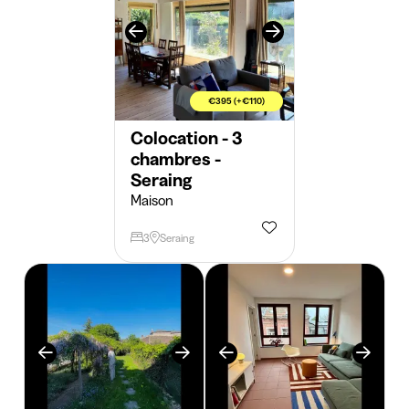
€395 (+€110)
Colocation - 3
chambres -
Seraing
Maison
3
Seraing