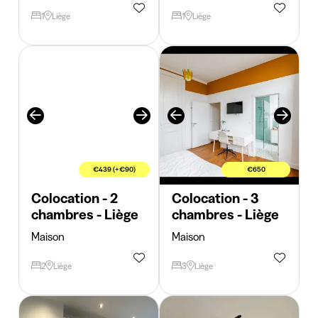
1
Liège
1
Liège
€439 (+€90)
€650
Colocation - 2
Colocation - 3
chambres - Liège
chambres - Liège
Maison
Maison
2
Liège
3
Liège