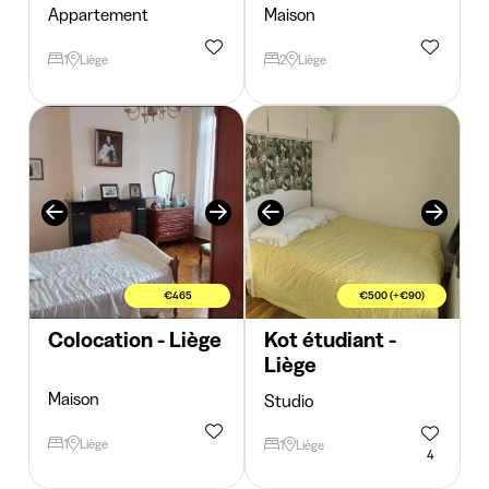
Appartement
Maison
1
Liège
2
Liège
€465
€500 (+€90)
Colocation - Liège
Kot étudiant -
Liège
Maison
Studio
1
Liège
1
Liège
4