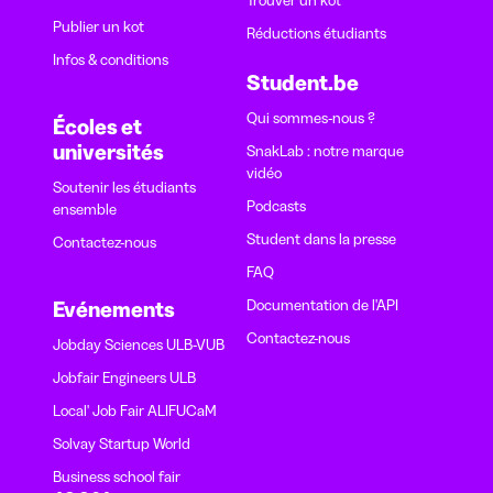
Trouver un kot
Publier un kot
Réductions étudiants
Infos & conditions
Student.be
Qui sommes-nous ?
Écoles et
universités
SnakLab : notre marque
vidéo
Soutenir les étudiants
Podcasts
ensemble
Student dans la presse
Contactez-nous
FAQ
Documentation de l'API
Evénements
Contactez-nous
Jobday Sciences ULB-VUB
Jobfair Engineers ULB
Local' Job Fair ALIFUCaM
Solvay Startup World
Business school fair