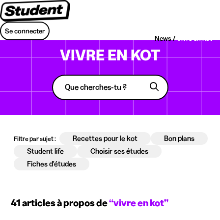
Se connecter
News /
Vivre en kot
VIVRE EN KOT
Recettes pour le kot
Bon plans
Filtre par sujet :
Student life
Choisir ses études
Fiches d'études
41 articles à propos de
“vivre en kot”