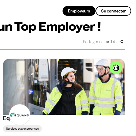
FR
Employeurs
Se connecter
un Top Employer !
Partager cet article
Equans
Services aux entreprises