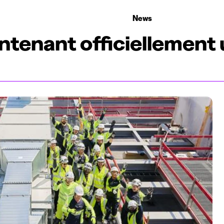
prises qui recrutent
Choix d'études
Kots
News
un Top Employer !
ntenant officiellement 