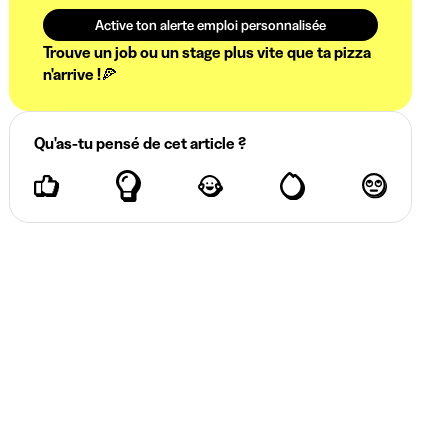
Active ton alerte emploi personnalisée
Trouve un job ou un stage plus vite que ta pizza
n'arrive !🍕
Qu'as-tu pensé de cet article ?