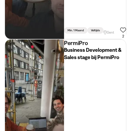
Min. 1 Maand
Voltijds
Gent
2
PermiPro
Business Development &
Sales stage bij PermiPro