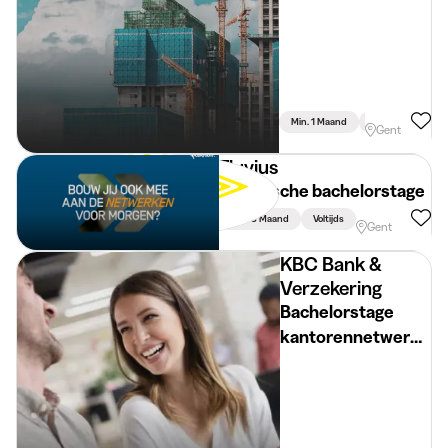
Min. 1 Maand
Voltijds
Gent
Fluvius
Technische bachelorstage
Min. 3 Maand
Voltijds
Gent
KBC Bank &
Verzekering
Bachelorstage
kantorennetwerk
(Oost-Vlaanderen)