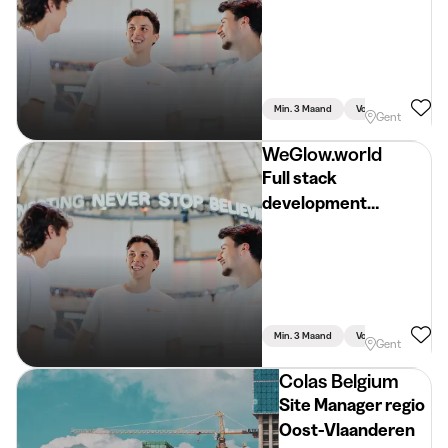
Min. 3 Maand
Voltijds
Gent
WeGlow.world
Full stack
development
internship
Min. 3 Maand
Voltijds
Gent
Colas Belgium
Site Manager regio
Oost-Vlaanderen