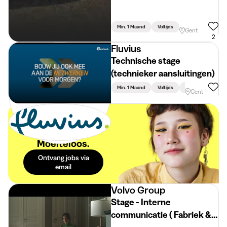
Min. 1 Maand
Voltijds
Gent
2
Fluvius
Technische stage
(technieker aansluitingen)
Min. 1 Maand
Voltijds
Technische Bachel
Gent
De beste stages
in je mailbox.
Moeiteloos.
Ontvang jobs via
email
Volvo Group
Stage - Interne
communicatie ( Fabriek &