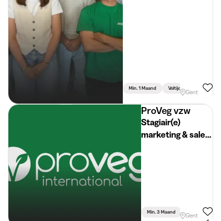
Min. 1 Maand
Voltijds
Gent
ProVeg vzw
Stagiair(e)
marketing & sales
V-Label keurmerk
Min. 3 Maand
Deeltijds
Gent