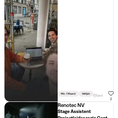
Min. 1 Maand
Voltijds
Gent
2
Renotec NV
Stage Assistent
Projectleider regio Gent