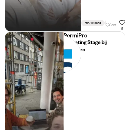
Min. 1 Maand
Voltijds
Gent
5
PermiPro
Marketing Stage bij
PermiPro