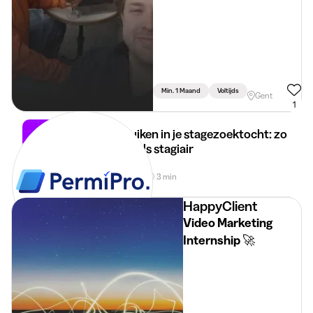
Min. 1 Maand
Voltijds
Gent
1
AI gebruiken in je stagezoektocht: zo
val je op als stagiair
16 jun 2026
3 min
•
HappyClient
Video Marketing
Internship 🚀