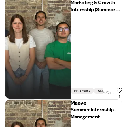
Marketing & Growth
Internship (Summer or
Fall 2026)
Min. 3 Maand
Voltijds
Gent
1
Maeve
Summer internship -
Management
consultant - Ask