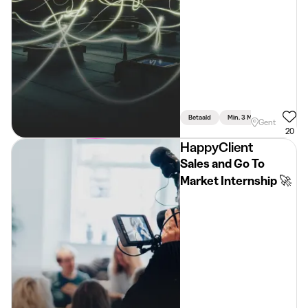
Betaald
Min. 3 Maand
Voltijds
Gent
20
HappyClient
Sales and Go To
Market Internship 🚀