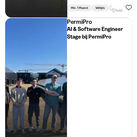
Min. 1 Maand
Voltijds
Ingenieursweten
Aalst
PermiPro
AI & Software Engineer
Stage bij PermiPro