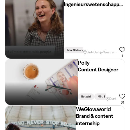
Ingenieurswetenschappen
Elektromechanica
Min. 3 Maand
Voltijds
Ingenieursweten
Sint-Denijs-Westrem
1
Polly
Content Designer
Betaald
Min. 3 Maand
Voltijd
Gent
61
WeGlow.world
Brand & content
internship