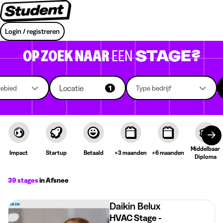
Login / registreren
OP ZOEK NAAR
EEN
STAGE?
Locatie
gebied
1
Type bedrijf
Middelbaar
Impact
Startup
Betaald
+3 maanden
+6 maanden
Diploma
39 stages
in Afsnee
Daikin Belux
HVAC Stage -