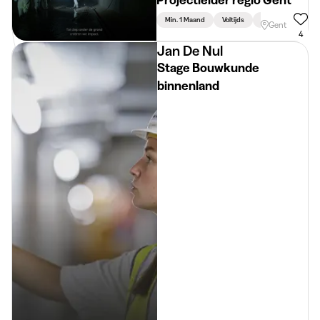
Min. 1 Maand
Voltijds
Ingenieurswetens
Gent
4
Jan De Nul
Stage Bouwkunde
binnenland