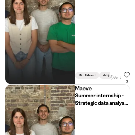
Maeve
Min. 1 Maand
Voltijds
Gent
3
Maeve
Summer internship -
Strategic data analyst -
Ask Maeve