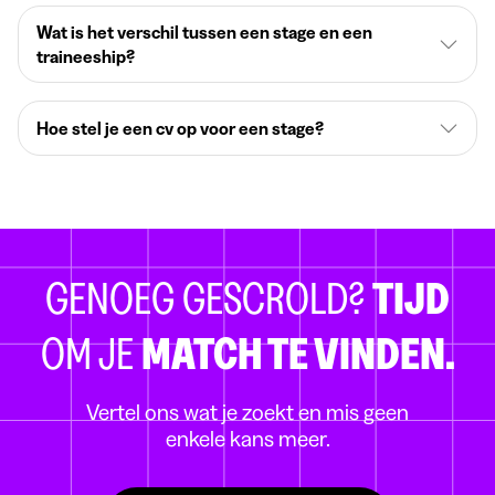
Wat is het verschil tussen een stage en een
traineeship?
Hoe stel je een cv op voor een stage?
GENOEG GESCROLD?
TIJD
OM JE
MATCH TE VINDEN.
Vertel ons wat je zoekt en mis geen
enkele kans meer.