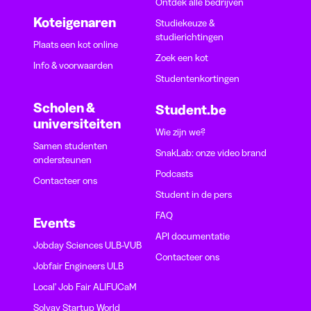
Ontdek alle bedrijven
Koteigenaren
Studiekeuze &
studierichtingen
Plaats een kot online
Zoek een kot
Info & voorwaarden
Studentenkortingen
Scholen &
Student.be
universiteiten
Wie zijn we?
Samen studenten
SnakLab: onze video brand
ondersteunen
Podcasts
Contacteer ons
Student in de pers
FAQ
Events
API documentatie
Jobday Sciences ULB-VUB
Contacteer ons
Jobfair Engineers ULB
Local' Job Fair ALIFUCaM
Solvay Startup World