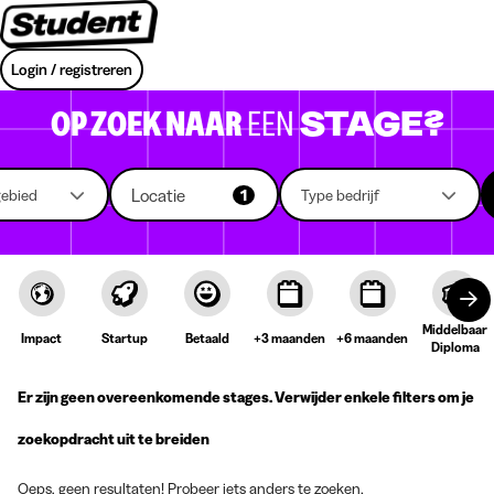
Login / registreren
OP ZOEK NAAR
EEN
STAGE?
Locatie
gebied
1
Type bedrijf
Middelbaar
Impact
Startup
Betaald
+3 maanden
+6 maanden
Diploma
Er zijn geen overeenkomende stages. Verwijder enkele filters om je
zoekopdracht uit te breiden
Oeps, geen resultaten! Probeer iets anders te zoeken.