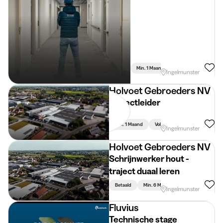
Min. 1 Maand
Voltijds
Ingelmunster
Holvoet Gebroeders NV
Projectleider
Min. 1 Maand
Voltijds
Ingelmunster
Holvoet Gebroeders NV
Schrijnwerker hout -
traject duaal leren
Betaald
Min. 6 Maand
Voltijds
Ingelmunster
Fluvius
Technische stage