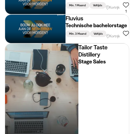
Min. 1 Maand
Voltijds
Kortrijk
1
Fluvius
Technische bachelorstage
Min. 3 Maand
Voltijds
Kortrijk
Tailor Taste
Distillery
Stage Sales