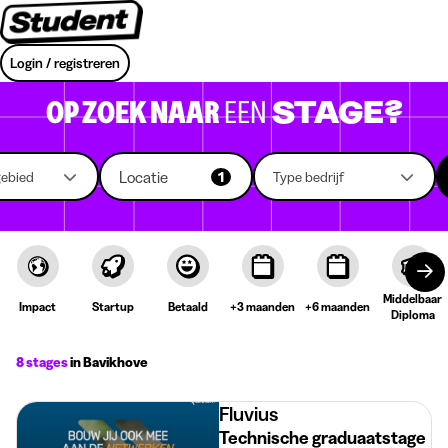
Login / registreren
OP ZOEK NAAR
EEN
STAGE?
Locatie
gebied
1
Type bedrijf
Middelbaar
Impact
Startup
Betaald
+3 maanden
+6 maanden
Diploma
8 stages
in Bavikhove
Fluvius
Technische graduaatstage