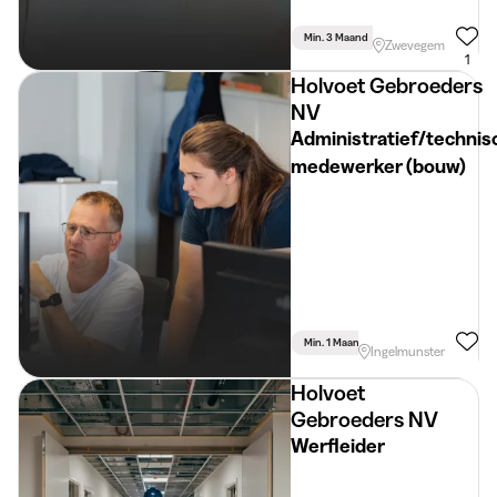
Min. 3 Maand
Voltijds
Zwevegem
1
Holvoet Gebroeders
NV
Administratief/technis
medewerker (bouw)
Min. 1 Maand
Voltijds
Ingelmunster
Holvoet
Gebroeders NV
Werfleider