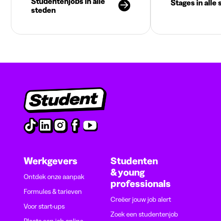
Studentenjobs in alle
Stages in alle
steden
Werkgevers
Studenten
& young
Ontdek onze aanpak
professionals
Formules & tarieven
Creëer jouw job alert
Voor start-ups
Zoek een studentenjob