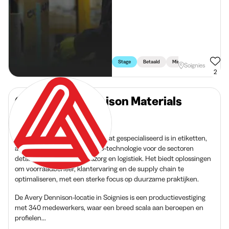
Stage
Betaald
Min. 3 Maand
Voltijd
Soignies
2
Over Avery Dennison Materials
Belgium
Avery Dennison is een bedrijf dat gespecialiseerd is in etiketten,
adhesieve materialen en RFID-technologie voor de sectoren
detailhandel, gezondheidszorg en logistiek. Het biedt oplossingen
om voorraadbeheer, klantervaring en de supply chain te
optimaliseren, met een sterke focus op duurzame praktijken.
De Avery Dennison-locatie in Soignies is een productievestiging
met 340 medewerkers, waar een breed scala aan beroepen en
profielen...