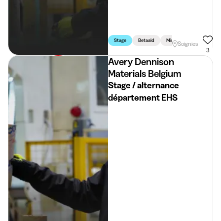
Stage
Betaald
Min. 3 Maand
Voltijd
Soignies
3
Avery Dennison
Materials Belgium
Stage / alternance
département EHS