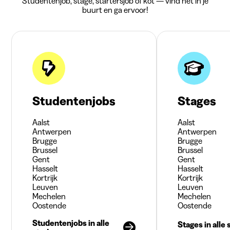
Studentenjob, stage, startersjob of kot — vind het in je
buurt en ga ervoor!
Studentenjobs
Stages
Aalst
Aalst
Antwerpen
Antwerpen
Brugge
Brugge
Brussel
Brussel
Gent
Gent
Hasselt
Hasselt
Kortrijk
Kortrijk
Leuven
Leuven
Mechelen
Mechelen
Oostende
Oostende
Studentenjobs in alle
Stages in alle