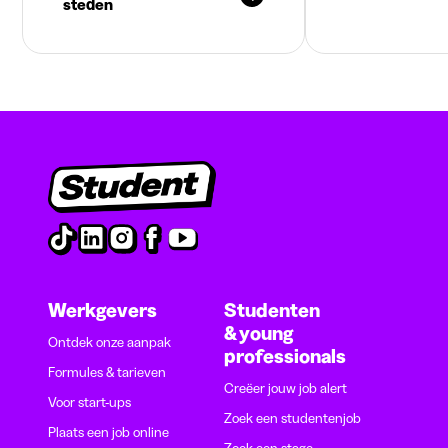
steden
Werkgevers
Studenten
& young
Ontdek onze aanpak
professionals
Formules & tarieven
Creëer jouw job alert
Voor start-ups
Zoek een studentenjob
Plaats een job online
Zoek een stage