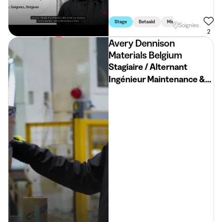
Stage
Betaald
Min. 6 Maand
Voltijd
Soignies
2
Avery Dennison
Materials Belgium
Stagiaire / Alternant
Ingénieur Maintenance &
Automatisation