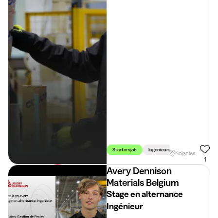
Startersjob
Ingenieurswetenschappen
Soignies
1
Avery Dennison
Materials Belgium
Stage en alternance
Ingénieur