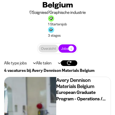
Belgium
Soignies
Graphische industrie
1 Startersjob
3 stages
Overzicht
Jobs
4
Alle type jobs
Alle talen
4 vacatures bij Avery Dennison Materials Belgium
Avery Dennison
Materials Belgium
European Graduate
Program - Operations /
Manufacturing