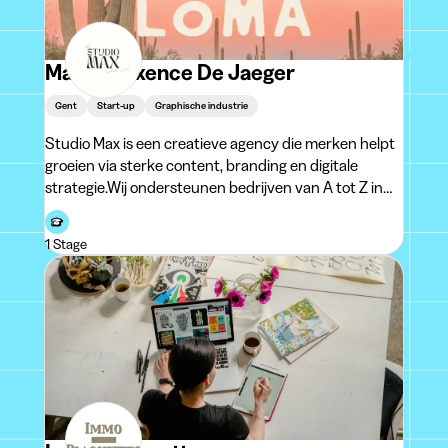
Marie-Maxence De Jaeger
Gent
Start-up
Graphische industrie
Studio Max is een creatieve agency die merken helpt
groeien via sterke content, branding en digitale
strategie.Wij ondersteunen bedrijven van A tot Z in
hun visuele en online aanwezigheid: van
merkidentiteit (logo, branding, packaging en standen)
1 Stage
tot social media content zoals posts, Reels