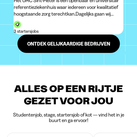
Het UMC Sint-Pieter is een openbaar en universitair
referentieziekenhuis waar iedereen voor kwalitatief
hoogstaande zorg terechtkan.Dagelijks gaan wij
uitdagingen aan betreffende volksgezondheid en
blijven we trouw aan ons universitaire karakter door
3 startersjobs
actief te investeren in onderzoek en on
ONTDEK GELIJKAARDIGE BEDRIJVEN
ALLES OP EEN RIJTJE
GEZET VOOR JOU
Studentenjob, stage, startersjob of kot — vind het in je
buurt en ga ervoor!