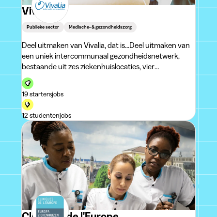
Vivalia
Publieke sector
Medische- & gezondheidszorg
Deel uitmaken van Vivalia, dat is...Deel uitmaken van
een uniek intercommunaal gezondheidsnetwerk,
bestaande uit zes ziekenhuislocaties, vier
woonzorgcentra, een polikliniek, een psychiatrisch
verzorgingstehuis, beschut wonen en drie door ONE
19 startersjobs
er
12 studentenjobs
Cliniques de l'Europe