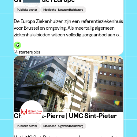
Publieke sector
Medische- & gezondheidszorg
De Europa Ziekenhuizen zijn een referentieziekenhuis
voor Brussel en omgeving. Als meertalig algemeen
ziekenhuis bieden wij een volledig zorgaanbod aan op
onze drie sites, St-Elisabeth in Ukkel, St-Michiel in
Etterbeek/Europese Wijk en het Bella Vita Medical
14 startersjobs
Center in Waterloo.Met ruim 300
CHU Saint-Pierre | UMC Sint-Pieter
Publieke sector
Medische- & gezondheidszorg