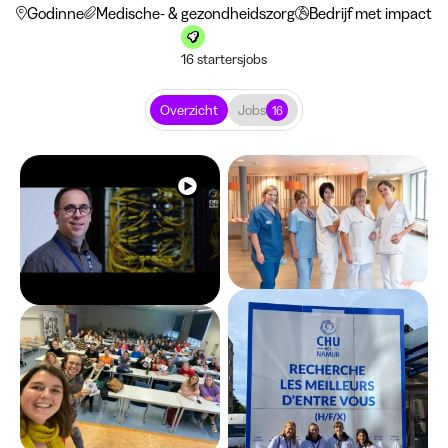
Godinne
Medische- & gezondheidszorg
Bedrijf met impact
16 startersjobs
Overzicht
Jobs
16