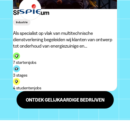
SPIE Belgium
Industrie
Als specialist op vlak van multitechnische
dienstverlening begeleiden wij klanten van ontwerp
tot onderhoud van energiezuinige en
milieuvriendelijke installaties. 1.550 SPIEcialisten
verpreid over 13 vestigingen combineren
7 startersjobs
vakmanschap met prestaties om een optimaal
resultaat te bekomen.
3 stages
4 studentenjobs
ONTDEK GELIJKAARDIGE BEDRIJVEN