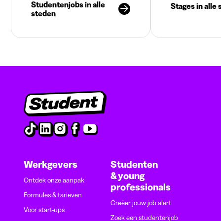
Studentenjobs in alle
Stages in alle
steden
Werkgevers
Studenten
& young
Ontdek onze aanpak
professionals
Formules & tarieven
Creëer jouw job alert
Voor start-ups
Zoek een studentenjob