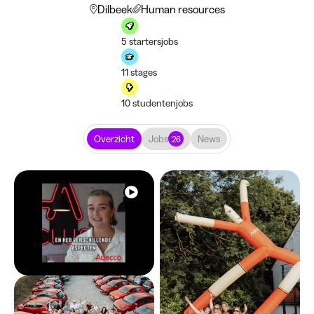
Dilbeek
Human resources
5 startersjobs
11 stages
10 studentenjobs
Overzicht
Jobs
News
26