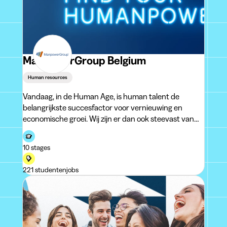
ManpowerGroup Belgium
Human resources
Vandaag, in de Human Age, is human talent de
belangrijkste succesfactor voor vernieuwing en
economische groei. Wij zijn er dan ook steevast van
overtuigd dat het succes van ManpowerGroup
afhangt van de competenties en de knowhow van
10 stages
onze medewerkers. Dankzij hen maken wij het
verschil.
221 studentenjobs