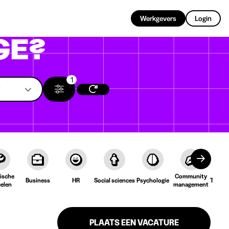
NL
Werkgevers
Login
GE?
1
ische
Community
Business
HR
Social sciences
Psychologie
Taal &
ielen
management
PLAATS EEN VACATURE