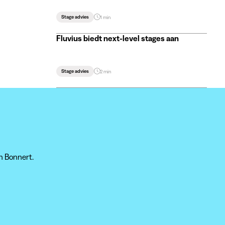
Stage advies
1 min
Fluvius biedt next-level stages aan
Stage advies
2 min
n Bonnert.