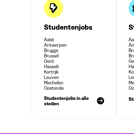
Studentenjobs
S
Aalst
Aa
Antwerpen
An
Brugge
Br
Brussel
Br
Gent
Ge
Hasselt
Ha
Kortrijk
Ko
Leuven
Le
Mechelen
Me
Oostende
Oo
Studentenjobs in alle
St
steden