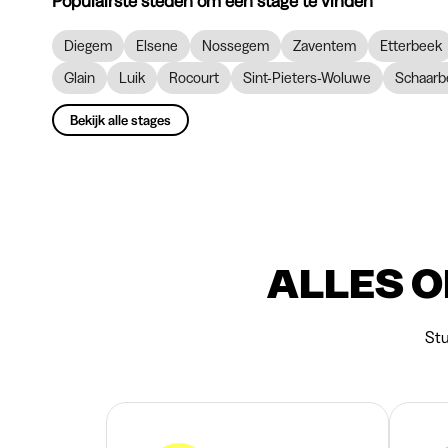
Populairste steden om een stage te vinden
Diegem
Elsene
Nossegem
Zaventem
Etterbeek
Glain
Luik
Rocourt
Sint-Pieters-Woluwe
Schaarb
Bekijk alle stages
ALLES O
Stu