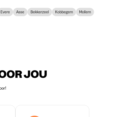
Evere
Asse
Bekkerzeel
Kobbegem
Mollem
VOOR JOU
oor!