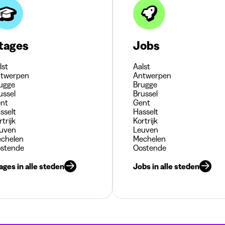
tages
Jobs
lst
Aalst
twerpen
Antwerpen
ugge
Brugge
ussel
Brussel
nt
Gent
sselt
Hasselt
rtrijk
Kortrijk
uven
Leuven
chelen
Mechelen
stende
Oostende
ages in alle steden
Jobs in alle steden