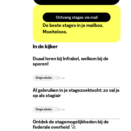
Ontvang stages via mail
De beste stages in je mailbox.
Moeiteloos.
In de kijker
Duaal leren bij Infrabel, welkom bij de
sporen!
Stage advies
3 min
AI gebruiken in je stagezoektocht: zo val je
op als stagiair
Stage advies
3 min
Ontdek de stagemogelijkheden bij de
federale overheid 🚀