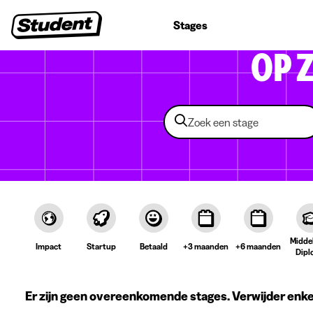
Studentenjobs
Stages
Startersjobs
Bedrijven
OP 
Midde
Impact
Startup
Betaald
+3 maanden
+6 maanden
Dipl
Er zijn geen overeenkomende stages. Verwijder enkel