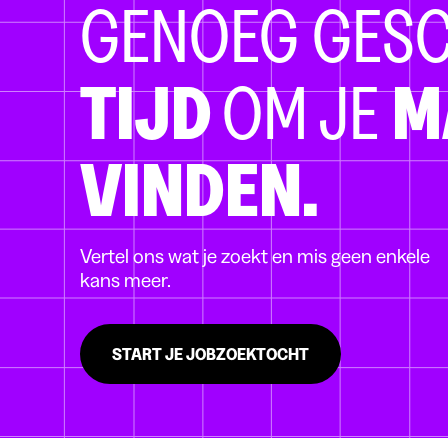
GENOEG GES
TIJD
OM JE
M
VINDEN.
Vertel ons wat je zoekt en mis geen enkele
kans meer.
START JE JOBZOEKTOCHT