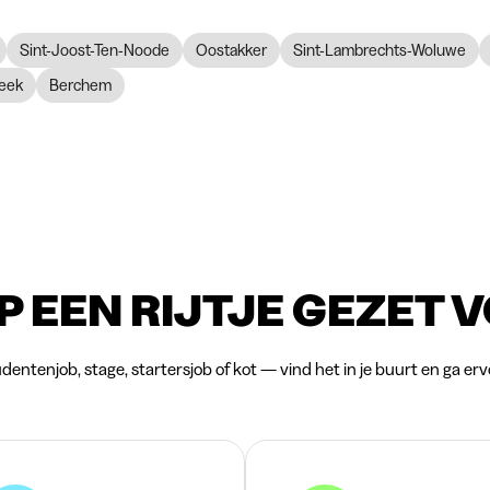
Sint-Joost-Ten-Noode
Oostakker
Sint-Lambrechts-Woluwe
eek
Berchem
P EEN RIJTJE GEZET 
dentenjob, stage, startersjob of kot — vind het in je buurt en ga erv