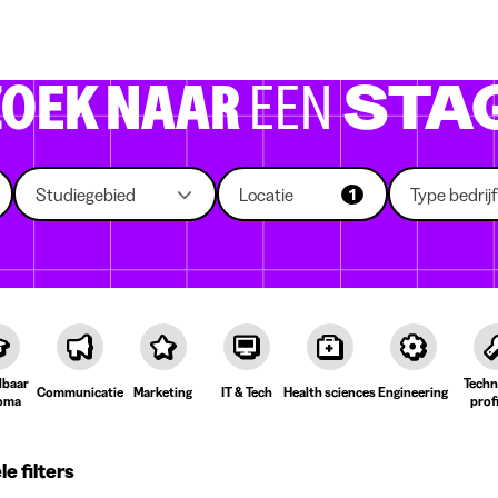
 die rekruteren
Studiekeuze
Koten
News
ZOEK NAAR
EEN
STA
Studiegebied
Locatie
Type bedrijf
1
lbaar
Techn
Communicatie
Marketing
IT & Tech
Health sciences
Engineering
oma
prof
e filters