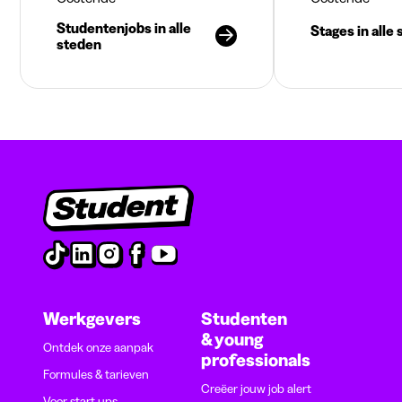
Studentenjobs in alle
Stages in alle
steden
Werkgevers
Studenten
& young
Ontdek onze aanpak
professionals
Formules & tarieven
Creëer jouw job alert
Voor start-ups