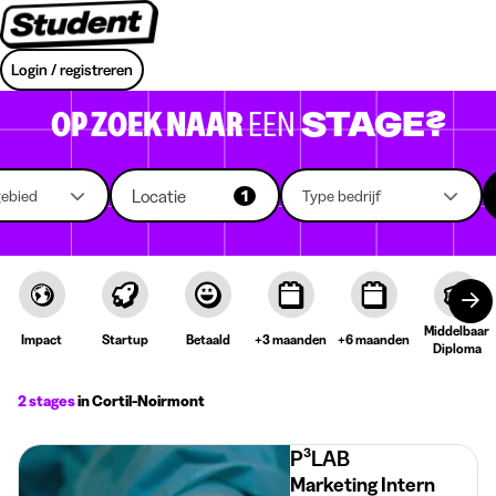
Login / registreren
OP ZOEK NAAR
EEN
STAGE?
Locatie
gebied
1
Type bedrijf
Middelbaar
Impact
Startup
Betaald
+3 maanden
+6 maanden
Diploma
2 stages
in Cortil-Noirmont
P³LAB
Marketing Intern