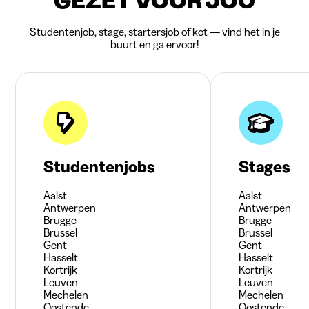
GEZET VOOR JOU
Studentenjob, stage, startersjob of kot — vind het in je
buurt en ga ervoor!
Studentenjobs
Stages
Aalst
Aalst
Antwerpen
Antwerpen
Brugge
Brugge
Brussel
Brussel
Gent
Gent
Hasselt
Hasselt
Kortrijk
Kortrijk
Leuven
Leuven
Mechelen
Mechelen
Oostende
Oostende