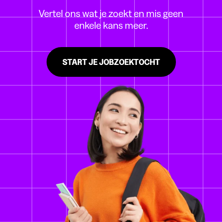
Vertel ons wat je zoekt en mis geen
enkele kans meer.
START JE JOBZOEKTOCHT