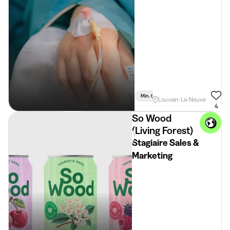
Min. 6 Maand
Deeltijds
Commun
Louvain-La-Neuve
4
So Wood
(Living Forest)
Stagiaire Sales &
Marketing