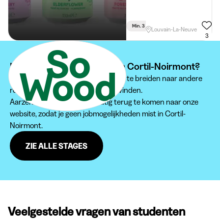
Min. 3 Maand
Voltijds
Louvain-La-Neuve
3
Kan je je stage niet vinden in Cortil-Noirmont?
Wij raden je aan om je zoektocht uit te breiden naar andere
regio's om een passende stage te vinden.
Aarzel zeker niet om regelmatig terug te komen naar onze
website, zodat je geen jobmogelijkheden mist in Cortil-
Noirmont.
ZIE ALLE STAGES
Veelgestelde vragen van studenten