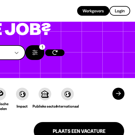
NL
Werkgevers
Login
 JOB?
1
ische
Impact
Publieke sector
Internationaal
ielen
PLAATS EEN VACATURE