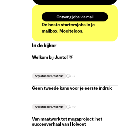
Ontvang jobs via mail
De beste startersjobs in je
mailbox. Moeiteloos.
In de kijker
Welkom bij Junto! 👋
Afgestudeerd, wat nu?
2 min
Geen tweede kans voor je eerste indruk
Afgestudeerd, wat nu?
2 min
Van maatwerk tot megaproject: het
succesverhaal van Holvoet