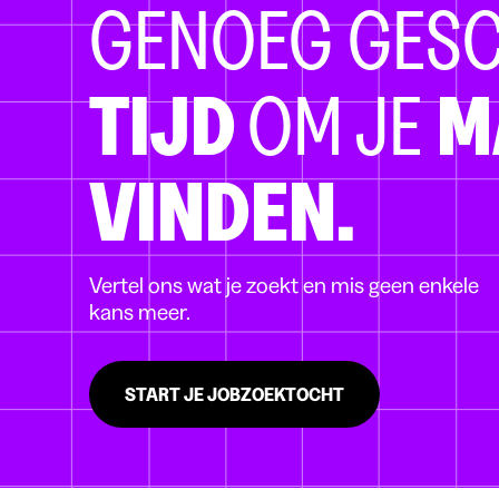
GENOEG GES
TIJD
OM JE
M
VINDEN.
Vertel ons wat je zoekt en mis geen enkele
kans meer.
START JE JOBZOEKTOCHT