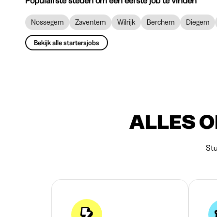
Populairste steden om een eerste job te vinden
Nossegem
Zaventem
Wilrijk
Berchem
Diegem
Bekijk alle startersjobs
ALLES O
Stu