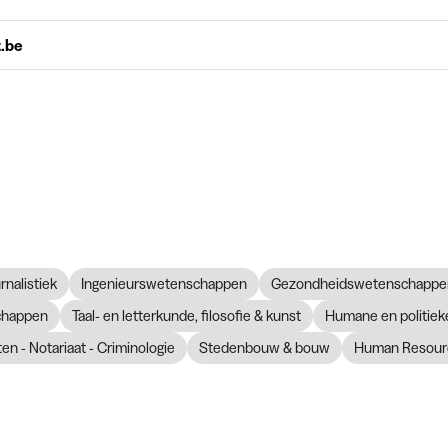
t.be
nalistiek
Ingenieurswetenschappen
Gezondheidswetenschappe
chappen
Taal- en letterkunde, filosofie & kunst
Humane en politie
en - Notariaat - Criminologie
Stedenbouw & bouw
Human Resour