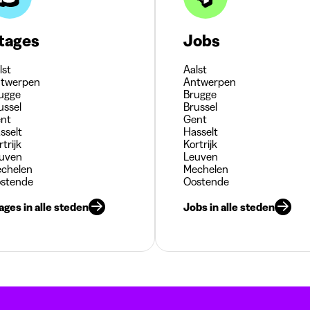
tages
Jobs
lst
Aalst
twerpen
Antwerpen
ugge
Brugge
ussel
Brussel
nt
Gent
sselt
Hasselt
rtrijk
Kortrijk
uven
Leuven
chelen
Mechelen
stende
Oostende
ages in alle steden
Jobs in alle steden