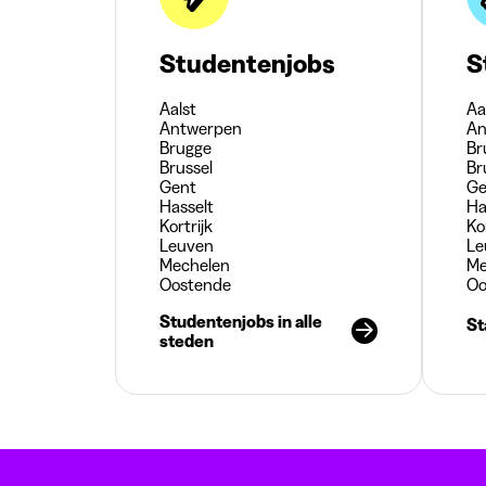
Studentenjobs
S
Aalst
Aa
Antwerpen
An
Brugge
Br
Brussel
Br
Gent
Ge
Hasselt
Ha
Kortrijk
Ko
Leuven
Le
Mechelen
Me
Oostende
Oo
Studentenjobs in alle
St
steden