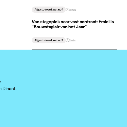
Afgestudeerd, wat nu?
3 min
Van stageplek naar vast contract: Emiel is
“Bouwstagiair van het Jaar”
Afgestudeerd, wat nu?
2 min
n.
n Dinant.