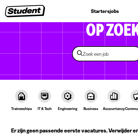
Studentenjobs
Stages
Startersjobs
Bedrijven
OP ZOE
Traineeships
IT & Tech
Engineering
Business
Accountancy
Commun
Er zijn geen passende eerste vacatures. Verwijder e