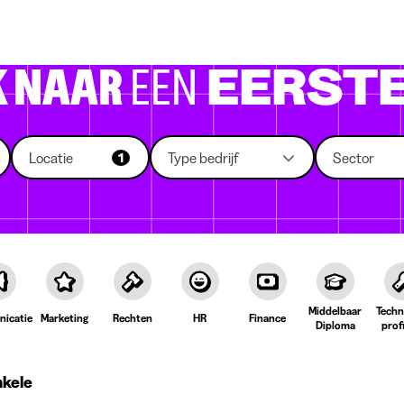
 die rekruteren
Studiekeuze
Koten
News
K NAAR
EEN
EERSTE
Locatie
Type bedrijf
Sector
1
Middelbaar
Techn
icatie
Marketing
Rechten
HR
Finance
Diploma
prof
nkele