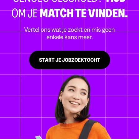
OM JE
MATCH TE VINDEN.
Vertel ons wat je zoekt en mis geen
enkele kans meer.
START JE JOBZOEKTOCHT