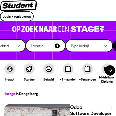
Login / registreren
OP ZOEK NAAR
EEN
STAGE?
Locatie
gebied
1
Type bedrijf
Middelbaar
Impact
Startup
Betaald
+3 maanden
+6 maanden
Diploma
1 stage
in Dongelberg
Odoo
Software Developer