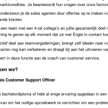
marktcondities. Je beantwoordt hun vragen over onze factur
ondersteun je de sales agenten door offertes op te maken vo
ande klanten.
 een team met een 4-tal collega’s en jullie gezamenlijk doel
ening te geven op elk moment dat ze met Engie in contact k
ctief deel aan teamvergaderingen, brengt zelf ideeën naar 
acten nog kan verbeteren en draagt bij aan het uitvoeren va
eert in deze functie aan de coach van customer service.
ken we?
als Customer Support Officer
n bachelordiploma of hebt al enige ervaring opgedaan in een
rvan om het nodige opzoekwerk te verrichten om een proble