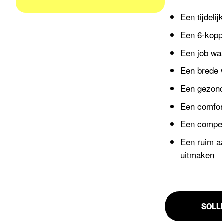
Een tijdeli
Een 6-kopp
Een job waar
Een brede 
Een gezond
Een comfort
Een competi
Een ruim a
uitmaken
SOLL