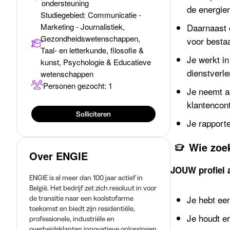
ondersteuning
de energie
Studiegebied
:
Communicatie -
Marketing - Journalistiek,
Daarnaast 
Gezondheidswetenschappen,
voor besta
Taal- en letterkunde, filosofie &
Je werkt in
kunst, Psychologie & Educatieve
dienstverl
wetenschappen
Personen gezocht: 1
Je neemt a
klantencont
Solliciteren
Je rapport
Wie zoe
Over ENGIE
JOUW profiel 
ENGIE is al meer dan 100 jaar actief in
België. Het bedrijf zet zich resoluut in voor
Je hebt ee
de transitie naar een koolstofarme
toekomst en biedt zijn residentiële,
Je houdt e
professionele, industriële en
overheidsklanten innovatieve oplossingen