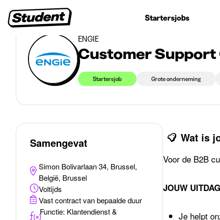
>
>
Eerste jobs
Communicatie - Marketing - Journalistiek
Customer Support Officer G
Studentenjobs
Stages
Startersjobs
Bedrijven
ENGIE
Customer Support 
Startersjob
Grote onderneming
Wat is 
Samengevat
Voor de B2B cu
Simon Bolivarlaan 34, Brussel,
België, Brussel
JOUW UITDAGI
Voltijds
Vast contract van bepaalde duur
Functie: Klantendienst &
Je helpt on