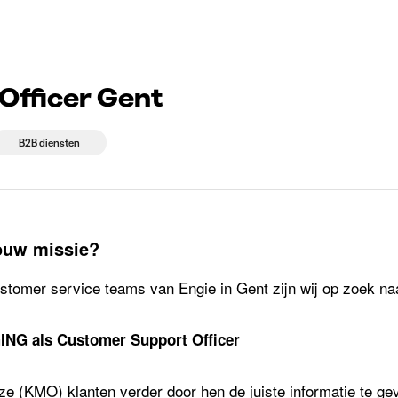
ent
 die rekruteren
Studiekeuze
Koten
News
Officer Gent
B2B diensten
jouw missie?
stomer service teams van Engie in Gent zijn wij op zoek na
NG als Customer Support Officer
ze (KMO) klanten verder door hen de juiste informatie te ge