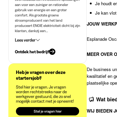
Je houdt er
aan voor een zuiniger en rationeler
gebruik van energie en een groter
Je kan vlo
comfort. Als grootste groene
stroomproducent van het land
JOUW WERKP
produceert ENGIE elektriciteit dicht bij zijn
klanten, dankzij een...
Esplanade Osca
Lees verder
Ontdek het bedrijf
MEER OVER O
De business uni
Heb je vragen over deze
kwalitatief en
startersjob?
plaatselijke op
Stel hier je vragen. Je vragen
worden rechtstreeks naar de
werkgever gestuurd, die zo snel
Wat bie
mogelijk contact met je opneemt!
WIJ BIEDEN JO
Stel je vragen hier