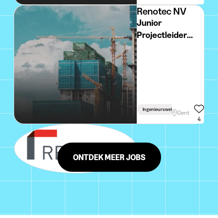
Renotec NV
Junior
Projectleider
regio Gent
Ingenieurswetenschappen
Gent
4
ONTDEK MEER JOBS