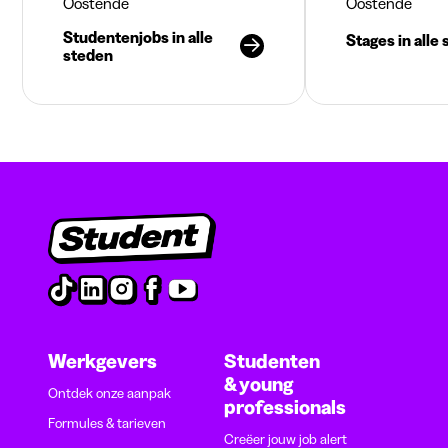
Oostende
Oostende
Studentenjobs in alle
Stages in alle
steden
Werkgevers
Studenten
& young
Ontdek onze aanpak
professionals
Formules & tarieven
Creëer jouw job alert