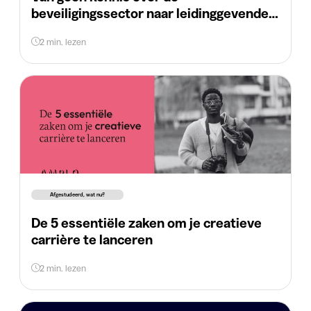
beveiligingssector naar leidinggevende.
En dat in 36 maanden tijd!
2 min. lezen
Afgestudeerd, wat nu?
De 5 essentiële zaken om je creatieve
carrière te lanceren
2 min. lezen