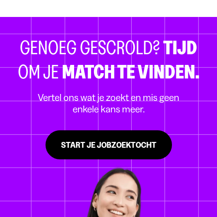
GENOEG GESCROLD?
TIJD
OM JE
MATCH TE VINDEN.
Vertel ons wat je zoekt en mis geen
enkele kans meer.
START JE JOBZOEKTOCHT