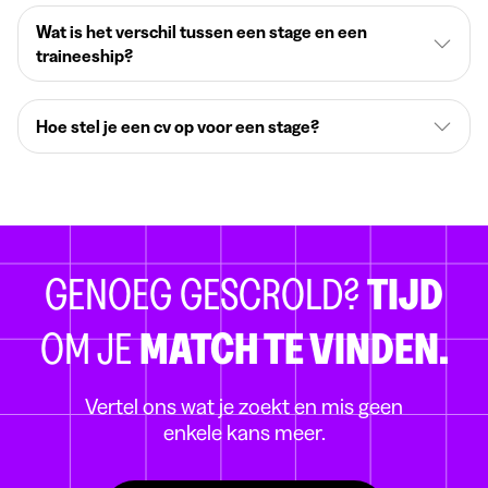
Wat is het verschil tussen een stage en een
traineeship?
Hoe stel je een cv op voor een stage?
GENOEG GESCROLD?
TIJD
OM JE
MATCH TE VINDEN.
Vertel ons wat je zoekt en mis geen
enkele kans meer.