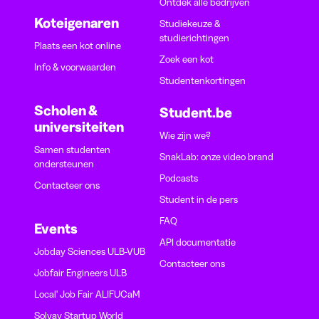
Ontdek alle bedrijven
Koteigenaren
Studiekeuze &
studierichtingen
Plaats een kot online
Zoek een kot
Info & voorwaarden
Studentenkortingen
Scholen &
Student.be
universiteiten
Wie zijn we?
Samen studenten
SnakLab: onze video brand
ondersteunen
Podcasts
Contacteer ons
Student in de pers
FAQ
Events
API documentatie
Jobday Sciences ULB-VUB
Contacteer ons
Jobfair Engineers ULB
Local' Job Fair ALIFUCaM
Solvay Startup World