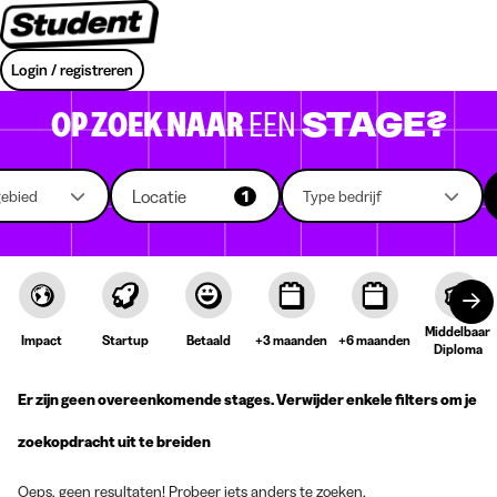
Login / registreren
OP ZOEK NAAR
EEN
STAGE?
Locatie
gebied
1
Type bedrijf
Middelbaar
Impact
Startup
Betaald
+3 maanden
+6 maanden
Diploma
Er zijn geen overeenkomende stages. Verwijder enkele filters om je
zoekopdracht uit te breiden
Oeps, geen resultaten! Probeer iets anders te zoeken.