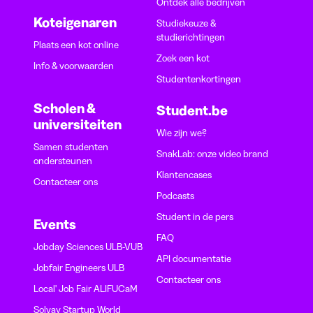
Ontdek alle bedrijven
Koteigenaren
Studiekeuze &
studierichtingen
Plaats een kot online
Zoek een kot
Info & voorwaarden
Studentenkortingen
Scholen &
Student.be
universiteiten
Wie zijn we?
Samen studenten
SnakLab: onze video brand
ondersteunen
Klantencases
Contacteer ons
Podcasts
Student in de pers
Events
FAQ
Jobday Sciences ULB-VUB
API documentatie
Jobfair Engineers ULB
Contacteer ons
Local' Job Fair ALIFUCaM
Solvay Startup World