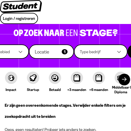
Login / registreren
OP ZOEK NAAR
EEN
STAGE?
Locatie
gebied
1
Type bedrijf
Middelbaar
Impact
Startup
Betaald
+3 maanden
+6 maanden
Diploma
Er zijn geen overeenkomende stages. Verwijder enkele filters om je
zoekopdracht uit te breiden
Oeps, geen resultaten! Probeer iets anders te zoeken.