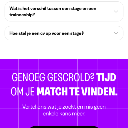
Wat is het verschil tussen een stage en een
traineeship?
Hoe stel je een cv op voor een stage?
GENOEG GESCROLD?
TIJD
OM JE
MATCH TE VINDEN.
Vertel ons wat je zoekt en mis geen
enkele kans meer.