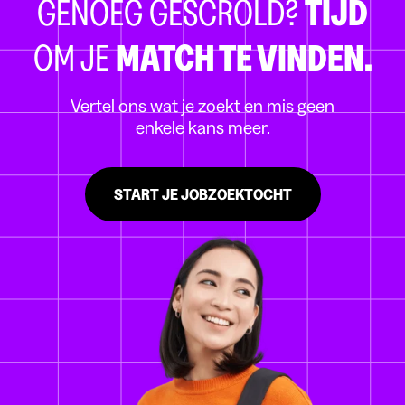
GENOEG GESCROLD?
TIJD
OM JE
MATCH TE VINDEN.
Vertel ons wat je zoekt en mis geen
enkele kans meer.
START JE JOBZOEKTOCHT