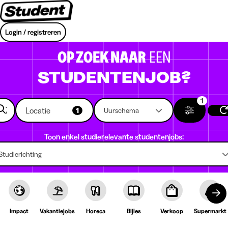
Login / registreren
OP ZOEK NAAR
EEN
STUDENTENJOB?
1
Locatie
1
Uurschema
Toon enkel studierelevante studentenjobs:
Studierichting
Impact
Vakantiejobs
Horeca
Bijles
Verkoop
Supermarkt