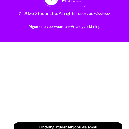
·
·
© 2026 Student.be. All rights reserved
Cookies
·
Algemene voorwaarden
Privacyverklaring
Ontvang studentenjobs via email