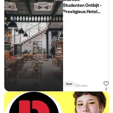
Studenten Ontbijt -
Prestigieus Hotel
Knokke
Week
Knokke
2
De beste
studentenjobs in
je mailbox. Dat is