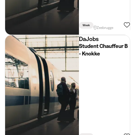
Week
Zeebrugge
DaJobs
Student Chauffeur B
- Knokke