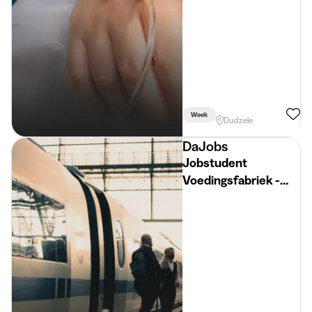
Week
Dudzele
DaJobs
Jobstudent
Voedingsfabriek -
maand juli