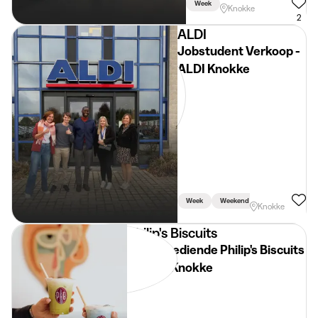
Week
Knokke
2
ALDI
Jobstudent Verkoop -
ALDI Knokke
Week
Weekend
Knokke
Philip's Biscuits
Winkelbediende Philip's Biscuits
Pop-up Knokke