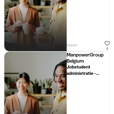
Knokke-Heist
HEIST
2
ManpowerGroup
Belgium
Jobstudent
administratie -
drankenhandel (juni-
augustus)