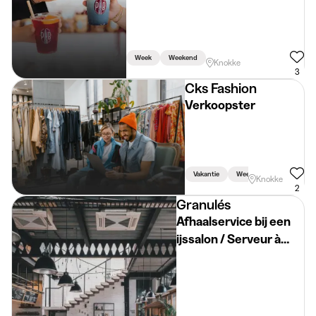
Week
Weekend
Knokke
3
Cks Fashion
Verkoopster
Vakantie
Week
Weekend
Knokke
2
Granulés
Afhaalservice bij een
ijssalon / Serveur à
emporter dans un
glacier