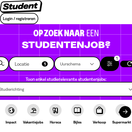
Login / registreren
OP ZOEK NAAR
EEN
STUDENTENJOB?
1
Locatie
1
Uurschema
Toon enkel studierelevante studentenjobs:
Studierichting
Impact
Vakantiejobs
Horeca
Bijles
Verkoop
Supermarkt