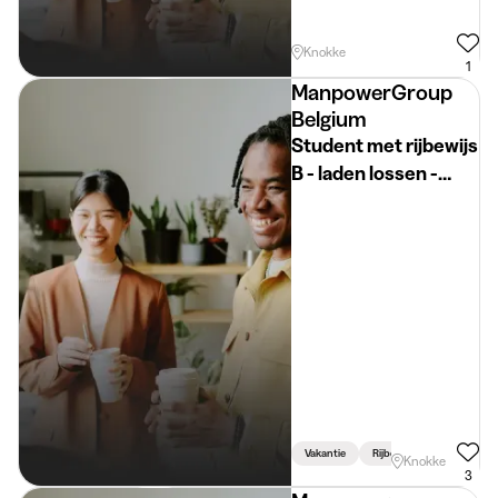
Knokke
1
ManpowerGroup
Belgium
Student met rijbewijs
B - laden lossen -
Knokke
Vakantie
Rijbewijs Vereist
Knokke
3