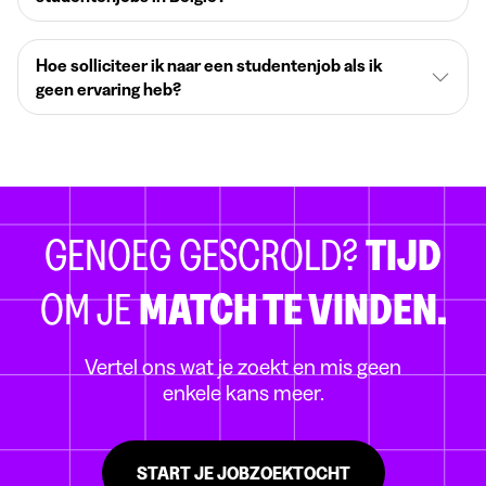
Hoe solliciteer ik naar een studentenjob als ik
geen ervaring heb?
GENOEG GESCROLD?
TIJD
OM JE
MATCH TE VINDEN.
Vertel ons wat je zoekt en mis geen
enkele kans meer.
START JE JOBZOEKTOCHT