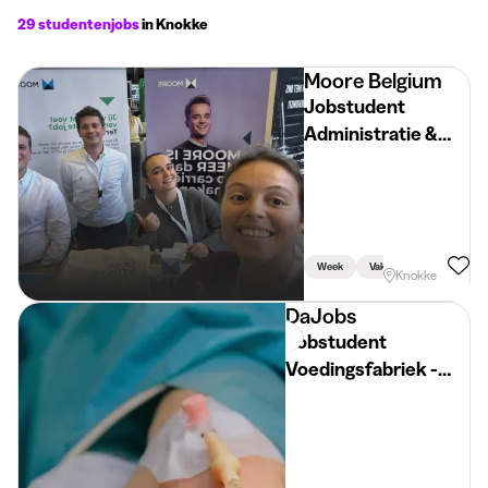
29 studentenjobs
in Knokke
Moore Belgium
Jobstudent
Administratie &
Controle
Week
Vakantie
Studiegere
Knokke
DaJobs
Jobstudent
Voedingsfabriek -
maand juli