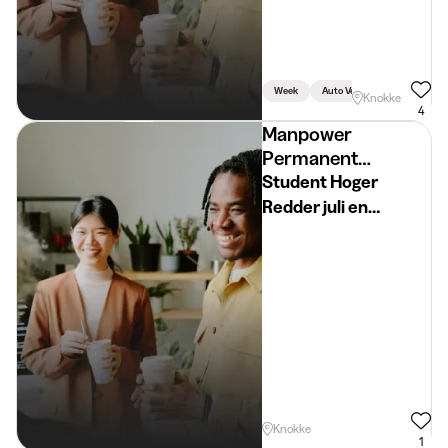
Week
Auto Vereist
Rijbewijs Ve
Knokke
4
Manpower
Permanent
Placement
Student Hoger
Redder juli en
augustus
Knokke
1