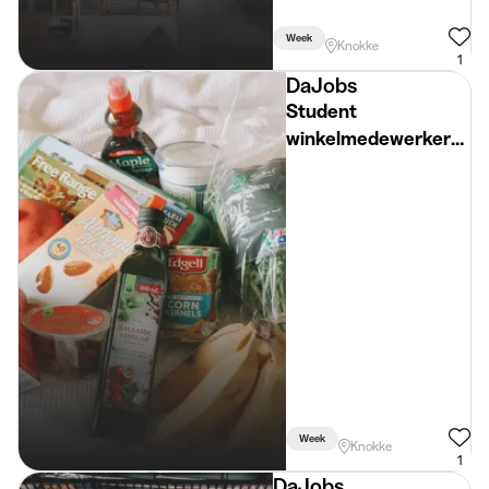
Week
Knokke
1
DaJobs
Student
winkelmedewerker
traiteur
Week
Knokke
1
DaJobs