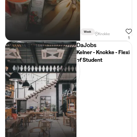
Week
Knokke
1
DaJobs
Kelner - Knokke - Flexi
of Student