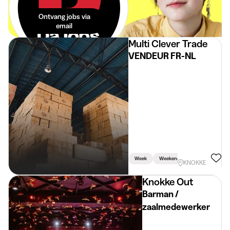
pas eenvoudig!
Ontvang jobs via
email
Multi Clever Trade
VENDEUR FR-NL
Week
Weekend
Vakantie
KNOKKE
Knokke Out
Barman /
zaalmedewerker