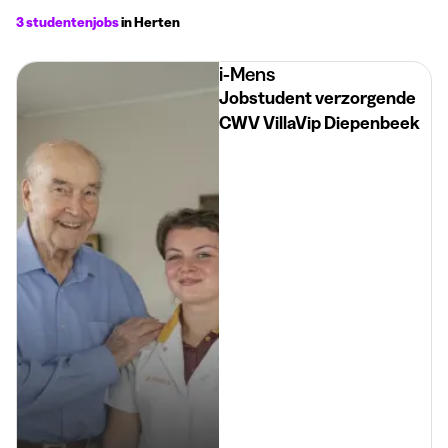
3 studentenjobs
in Herten
i-Mens
Jobstudent verzorgende
CWV VillaVip Diepenbeek