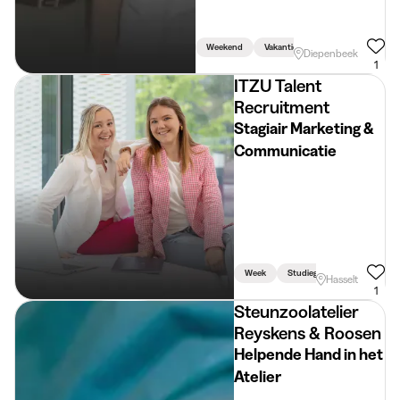
Weekend
Vakantie
Week
Fiets Vere
Diepenbeek
1
ITZU Talent
Recruitment
Stagiair Marketing &
Communicatie
Week
Studiegerelateerd
Hasselt
1
Steunzoolatelier
Reyskens & Roosen
Helpende Hand in het
Atelier