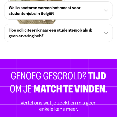
Welke sectoren werven het meest voor
studentenjobs in België?
Hoe solliciteer ik naar een studentenjob als ik
geen ervaring heb?
GENOEG GESCROLD?
TIJD
OM JE
MATCH TE VINDEN.
Vertel ons wat je zoekt en mis geen
enkele kans meer.