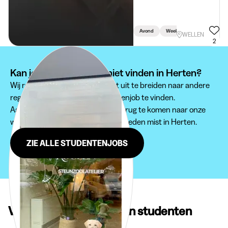
Avond
Week
Weekend
WELLEN
2
Kan je je studentenjob niet vinden in Herten?
Wij raden je aan om je zoektocht uit te breiden naar andere
regio's om een passende studentenjob te vinden.
Aarzel zeker niet om regelmatig terug te komen naar onze
website, zodat je geen jobmogelijkheden mist in Herten.
ZIE ALLE STUDENTENJOBS
Veelgestelde vragen van studenten