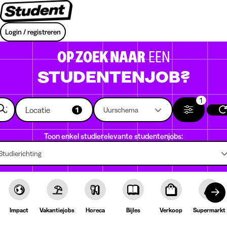
Login / registreren
OP ZOEK NAAR
EEN
STUDENTENJOB?
1
Locatie
1
Uurschema
Toon enkel studierelevante studentenjobs:
Studierichting
Impact
Vakantiejobs
Horeca
Bijles
Verkoop
Supermarkt