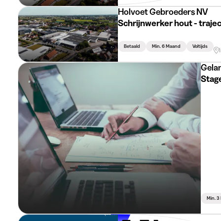
Holvoet Gebroeders NV
Schrijnwerker hout - trajec
Betaald
Min. 6 Maand
Voltijds
Gela
Stag
Min. 
Fluvius