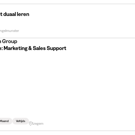
t duaal leren
Ingelmunster
n Group
e: Marketing & Sales Support
3 Maand
Voltijds
Izegem