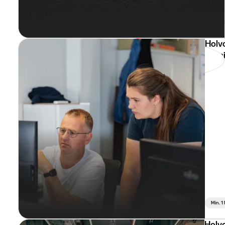
Holv
Admi
Min. 1
Holv