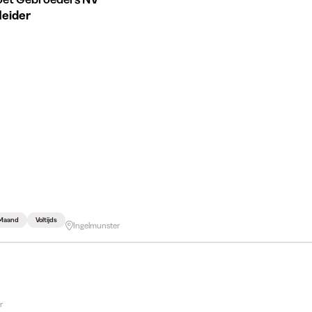
leider
 Maand
Voltijds
Ingelmunster
r