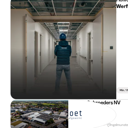
Werf
Min. 1
Holvoet Gebroeders NV
Projectleider
Min. 1 Maand
Voltijds
Ingelmunste