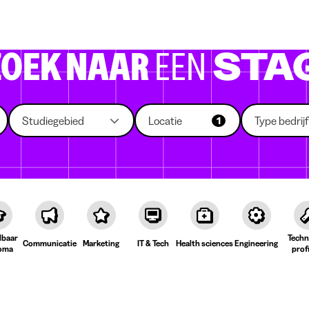
 die rekruteren
Studiekeuze
Koten
News
ZOEK NAAR
EEN
STA
Studiegebied
Locatie
Type bedrijf
1
lbaar
Techn
Communicatie
Marketing
IT & Tech
Health sciences
Engineering
oma
prof