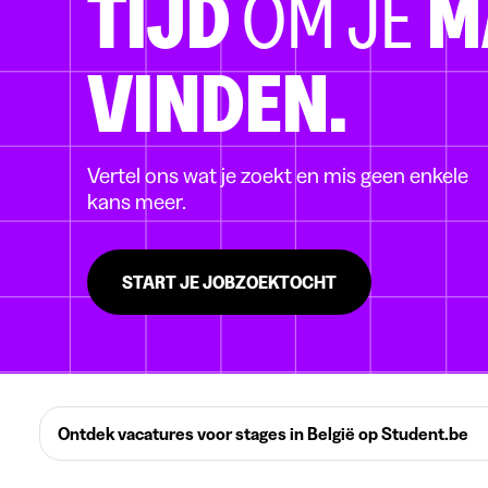
TIJD
OM JE
M
VINDEN.
Vertel ons wat je zoekt en mis geen enkele
kans meer.
START JE JOBZOEKTOCHT
Ontdek vacatures voor stages in België op Student.be