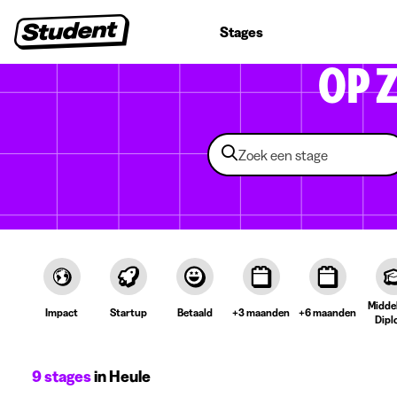
Studentenjobs
Stages
Startersjobs
Bedrijven
OP 
Midde
Impact
Startup
Betaald
+3 maanden
+6 maanden
Dipl
9 stages
in Heule