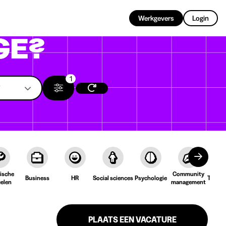
NL
Werkgevers
Login
GE?
1
ische
Community
Business
HR
Social sciences
Psychologie
Taal &
ielen
management
PLAATS EEN VACATURE