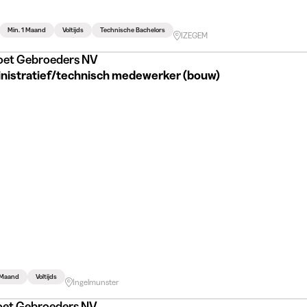
Min. 1 Maand
Voltijds
Technische Bachelors
IZEGEM
oet Gebroeders NV
nistratief/technisch medewerker (bouw)
 Maand
Voltijds
Ingelmunster
oet Gebroeders NV