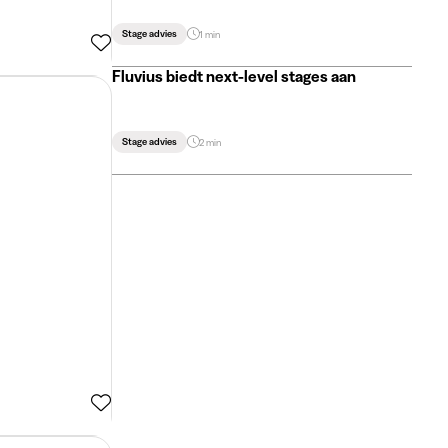
Stage advies
1 min
Fluvius biedt next-level stages aan
Stage advies
2 min