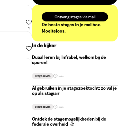
Ontvang stages via mail
De beste stages in je mailbox.
1
Moeiteloos.
In de kijker
Duaal leren bij Infrabel, welkom bij de
sporen!
Stage advies
3 min
AI gebruiken in je stagezoektocht: zo val je
op als stagiair
Stage advies
3 min
Ontdek de stagemogelijkheden bij de
federale overheid 🚀