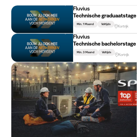
Fluvius
Technische graduaatstage
Min. 1 Maand
Voltijds
Kortrijk
Fluvius
Technische bachelorstage
Min. 3 Maand
Voltijds
Kortrijk