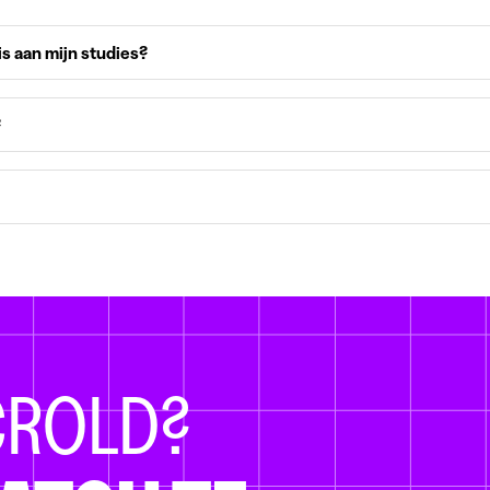
is aan mijn studies?
?
CROLD?