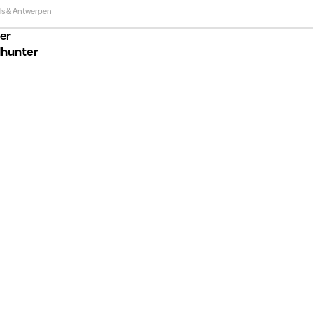
ls & Antwerpen
er
hunter