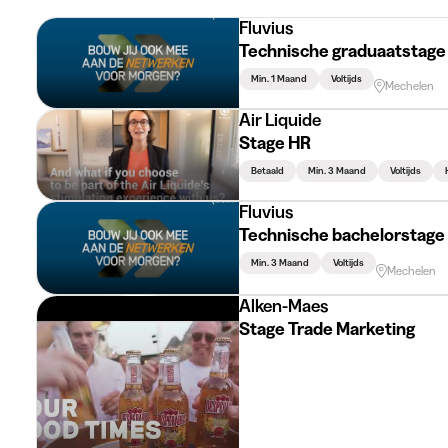
Fluvius
Technische graduaatstage
Min. 1 Maand
Voltijds
Mechelen
Air Liquide
Stage HR
Betaald
Min. 3 Maand
Voltijds
Fluvius
Technische bachelorstage
Min. 3 Maand
Voltijds
Mechelen
Alken-Maes
Stage Trade Marketing