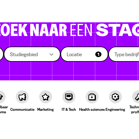
 die rekruteren
Studiekeuze
Koten
News
ZOEK NAAR
EEN
STA
Studiegebied
Locatie
Type bedrijf
1
lbaar
Techn
Communicatie
Marketing
IT & Tech
Health sciences
Engineering
oma
prof