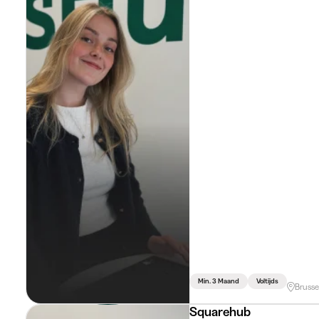
Min. 3 Maand
Voltijds
Brusse
Squarehub