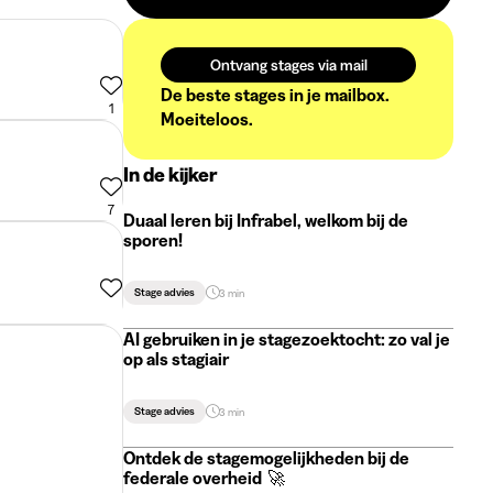
Ontvang stages via mail
De beste stages in je mailbox.
1
Moeiteloos.
In de kijker
7
Duaal leren bij Infrabel, welkom bij de
sporen!
Stage advies
3 min
AI gebruiken in je stagezoektocht: zo val je
op als stagiair
Stage advies
3 min
Ontdek de stagemogelijkheden bij de
federale overheid 🚀