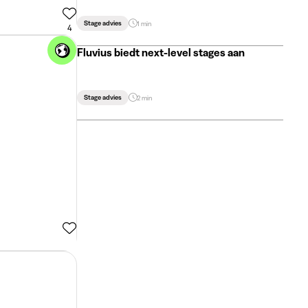
Stage advies
1 min
4
Fluvius biedt next-level stages aan
Stage advies
2 min