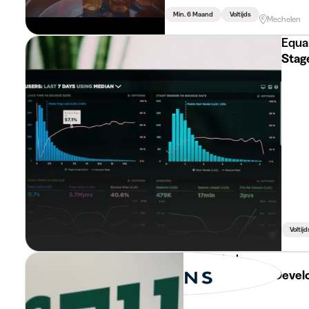
Min. 6 Maand
Voltijds
Mechelen
Equa
Stag
Voltijd
Squarehub
Sales / Business Devel