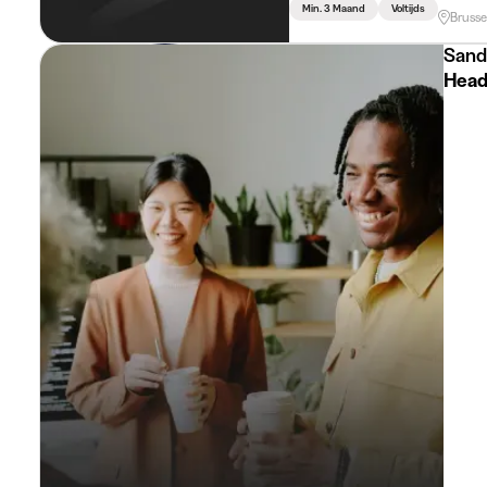
Min. 3 Maand
Voltijds
Brusse
Sand
Head