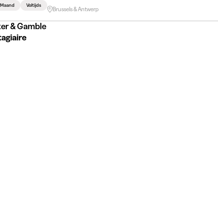
3 Maand
Voltijds
Brussels & Antwerp
ter & Gamble
agiaire