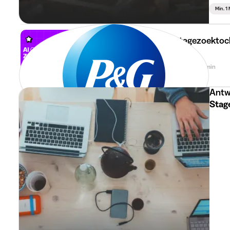
Min. 1
AI gebruiken in je stagezoektocht
16 jun 2026
3 min
Stage advies
•
Antw
Stag