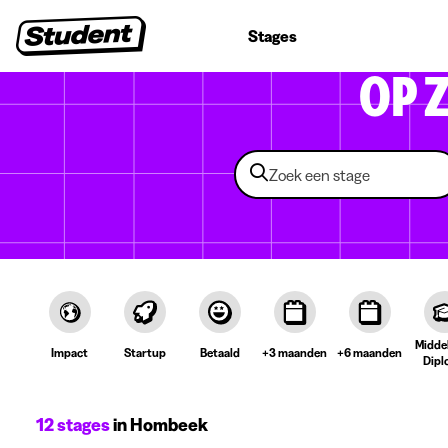
Studentenjobs
Stages
Startersjobs
Bedrijven
OP 
Midde
Impact
Startup
Betaald
+3 maanden
+6 maanden
Dipl
12 stages
in Hombeek