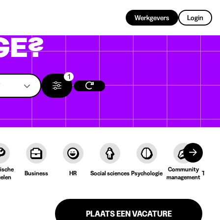
NL
Werkgevers
Login
GE?
1
ische
Community
Business
HR
Social sciences
Psychologie
Taal &
ielen
management
PLAATS EEN VACATURE