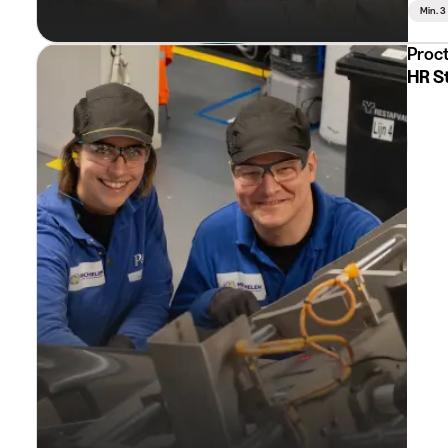
Min. 
Proc
HR St