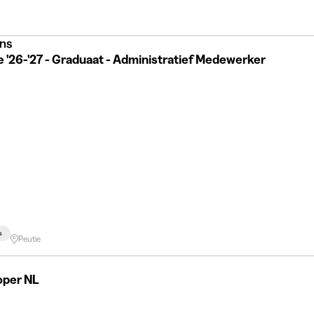
ns
e '26-'27 - Graduaat - Administratief Medewerker
s
Peutie
oper NL