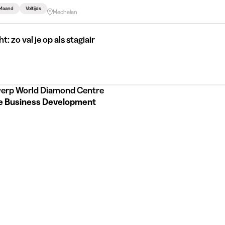
 Maand
Voltijds
Mechelen
: zo val je op als stagiair
erp World Diamond Centre
e Business Development