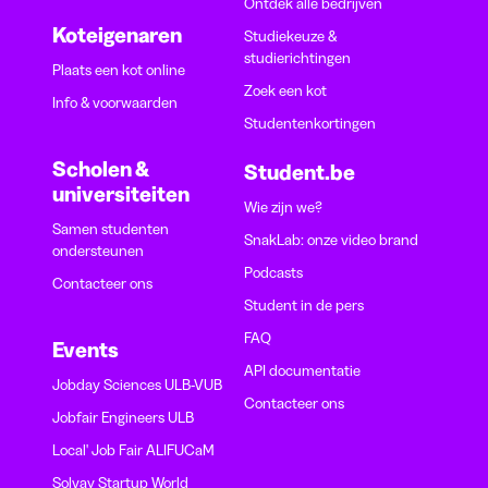
Ontdek alle bedrijven
Koteigenaren
Studiekeuze &
studierichtingen
Plaats een kot online
Zoek een kot
Info & voorwaarden
Studentenkortingen
Scholen &
Student.be
universiteiten
Wie zijn we?
Samen studenten
SnakLab: onze video brand
ondersteunen
Podcasts
Contacteer ons
Student in de pers
FAQ
Events
API documentatie
Jobday Sciences ULB-VUB
Contacteer ons
Jobfair Engineers ULB
Local' Job Fair ALIFUCaM
Solvay Startup World