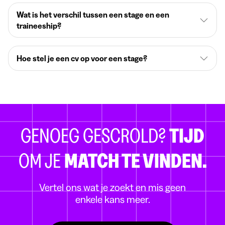
Wat is het verschil tussen een stage en een
traineeship?
Hoe stel je een cv op voor een stage?
GENOEG GESCROLD?
TIJD
OM JE
MATCH TE VINDEN.
Vertel ons wat je zoekt en mis geen
enkele kans meer.