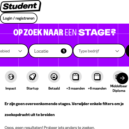
Login / registreren
OP ZOEK NAAR
EEN
STAGE?
Locatie
gebied
1
Type bedrijf
Middelbaar
Impact
Startup
Betaald
+3 maanden
+6 maanden
Diploma
Er zijn geen overeenkomende stages. Verwijder enkele filters om je
zoekopdracht uit te breiden
Oeps, geen resultaten! Probeer iets anders te zoeken.