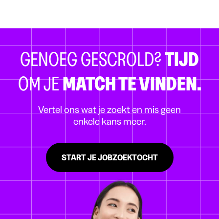
GENOEG GESCROLD?
TIJD
OM JE
MATCH TE VINDEN.
Vertel ons wat je zoekt en mis geen
enkele kans meer.
START JE JOBZOEKTOCHT