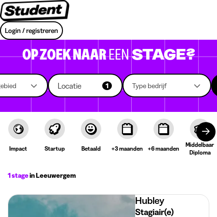
Login / registreren
OP ZOEK NAAR
EEN
STAGE?
Locatie
gebied
1
Type bedrijf
Middelbaar
Impact
Startup
Betaald
+3 maanden
+6 maanden
Diploma
1 stage
in Leeuwergem
Hubley
Stagiair(e)