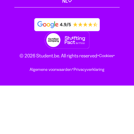
NL
·
·
© 2026 Student.be. All rights reserved
Cookies
·
Algemene voorwaarden
Privacyverklaring