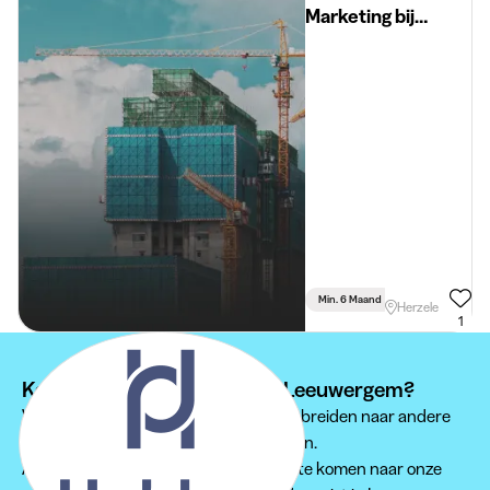
Marketing bij
Hubley
Min. 6 Maand
Voltijds
Herzele
1
Kan je je stage niet vinden in Leeuwergem?
Wij raden je aan om je zoektocht uit te breiden naar andere
regio's om een passende stage te vinden.
Aarzel zeker niet om regelmatig terug te komen naar onze