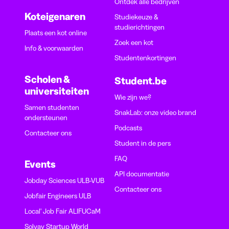
Ontdek alle bedrijven
Koteigenaren
Studiekeuze &
studierichtingen
Plaats een kot online
Zoek een kot
Info & voorwaarden
Studentenkortingen
Scholen &
Student.be
universiteiten
Wie zijn we?
Samen studenten
SnakLab: onze video brand
ondersteunen
Podcasts
Contacteer ons
Student in de pers
FAQ
Events
API documentatie
Jobday Sciences ULB-VUB
Contacteer ons
Jobfair Engineers ULB
Local' Job Fair ALIFUCaM
Solvay Startup World