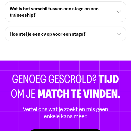
Wat is het verschil tussen een stage en een
traineeship?
Hoe stel je een cv op voor een stage?
GENOEG GESCROLD?
TIJD
OM JE
MATCH TE VINDEN.
Vertel ons wat je zoekt en mis geen
enkele kans meer.