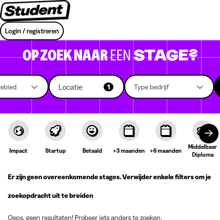
Login / registreren
OP ZOEK NAAR
EEN
STAGE?
Locatie
gebied
1
Type bedrijf
Middelbaar
Impact
Startup
Betaald
+3 maanden
+6 maanden
Diploma
Er zijn geen overeenkomende stages. Verwijder enkele filters om je
zoekopdracht uit te breiden
Oeps, geen resultaten! Probeer iets anders te zoeken.