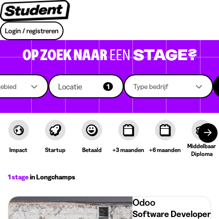
Login / registreren
OP ZOEK NAAR
EEN
STAGE?
Locatie
gebied
1
Type bedrijf
Middelbaar
Impact
Startup
Betaald
+3 maanden
+6 maanden
Diploma
1 stage
in Longchamps
Odoo
Software Developer