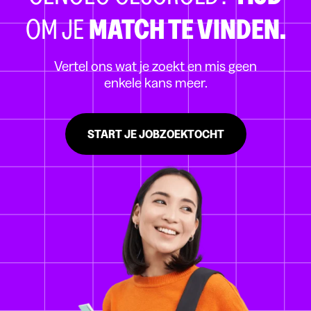
OM JE
MATCH TE VINDEN.
Vertel ons wat je zoekt en mis geen
enkele kans meer.
START JE JOBZOEKTOCHT