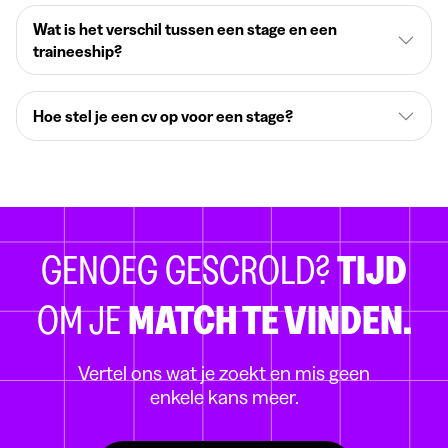
Wat is het verschil tussen een stage en een
traineeship?
Hoe stel je een cv op voor een stage?
GENOEG GESCROLD?
TIJD
OM JE
MATCH TE VINDEN.
Vertel ons wat je zoekt en mis geen
enkele kans meer.