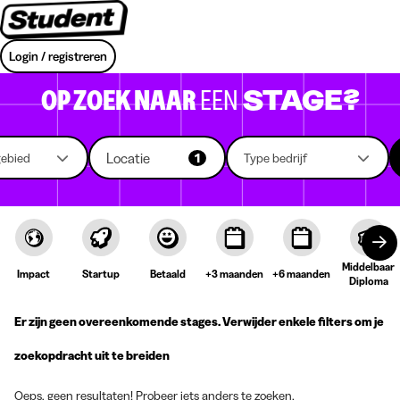
Login / registreren
OP ZOEK NAAR
EEN
STAGE?
Locatie
gebied
1
Type bedrijf
Middelbaar
Impact
Startup
Betaald
+3 maanden
+6 maanden
Diploma
Er zijn geen overeenkomende stages. Verwijder enkele filters om je
zoekopdracht uit te breiden
Oeps, geen resultaten! Probeer iets anders te zoeken.