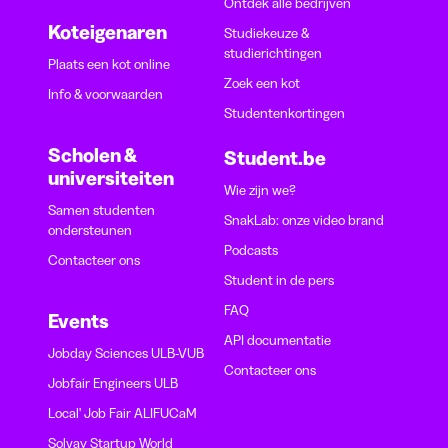
Ontdek alle bedrijven
Koteigenaren
Studiekeuze &
studierichtingen
Plaats een kot online
Zoek een kot
Info & voorwaarden
Studentenkortingen
Scholen &
Student.be
universiteiten
Wie zijn we?
Samen studenten
SnakLab: onze video brand
ondersteunen
Podcasts
Contacteer ons
Student in de pers
FAQ
Events
API documentatie
Jobday Sciences ULB-VUB
Contacteer ons
Jobfair Engineers ULB
Local' Job Fair ALIFUCaM
Solvay Startup World