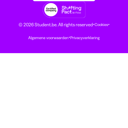
·
·
© 2026 Student.be. All rights reserved
Cookies
·
Algemene voorwaarden
Privacyverklaring