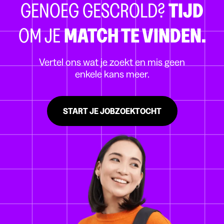
GENOEG GESCROLD?
TIJD
OM JE
MATCH TE VINDEN.
Vertel ons wat je zoekt en mis geen
enkele kans meer.
START JE JOBZOEKTOCHT