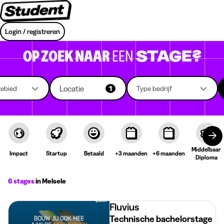
Login / registreren
OP ZOEK NAAR
EEN
STAGE?
Locatie
gebied
1
Type bedrijf
Middelbaar
Impact
Startup
Betaald
+3 maanden
+6 maanden
Diploma
6 stages
in Melsele
Fluvius
Technische bachelorstage