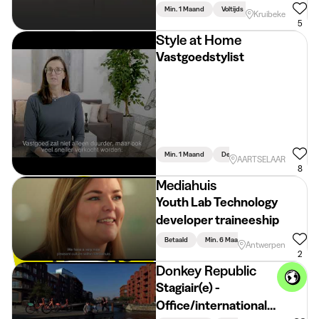
Min. 1 Maand
Voltijds
Kruibeke
5
Style at Home
Vastgoedstylist
Min. 1 Maand
Deeltijds
AARTSELAAR
8
Mediahuis
Youth Lab Technology
developer traineeship
Betaald
Min. 6 Maand
Voltijds
Antwerpen
2
Donkey Republic
Stagiair(e) -
Office/international