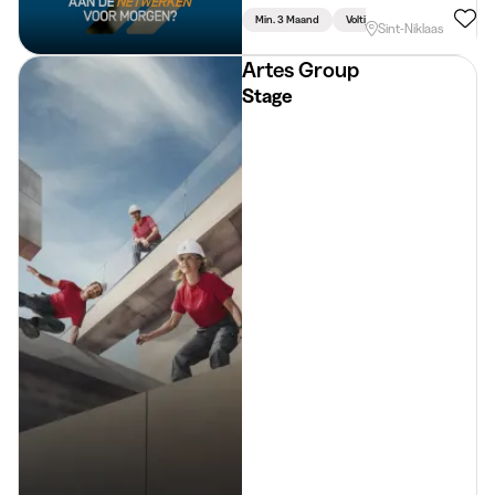
Min. 3 Maand
Voltijds
Sint-Niklaas
Artes Group
Stage