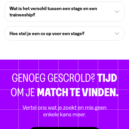
Wat is het verschil tussen een stage en een
traineeship?
Hoe stel je een cv op voor een stage?
GENOEG GESCROLD?
TIJD
OM JE
MATCH TE VINDEN.
Vertel ons wat je zoekt en mis geen
enkele kans meer.