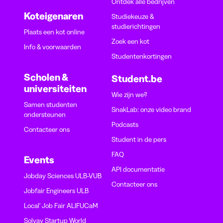
Ontdek alle bedrijven
Koteigenaren
Studiekeuze &
studierichtingen
Plaats een kot online
Zoek een kot
Info & voorwaarden
Studentenkortingen
Scholen &
Student.be
universiteiten
Wie zijn we?
Samen studenten
SnakLab: onze video brand
ondersteunen
Podcasts
Contacteer ons
Student in de pers
FAQ
Events
API documentatie
Jobday Sciences ULB-VUB
Contacteer ons
Jobfair Engineers ULB
Local' Job Fair ALIFUCaM
Solvay Startup World