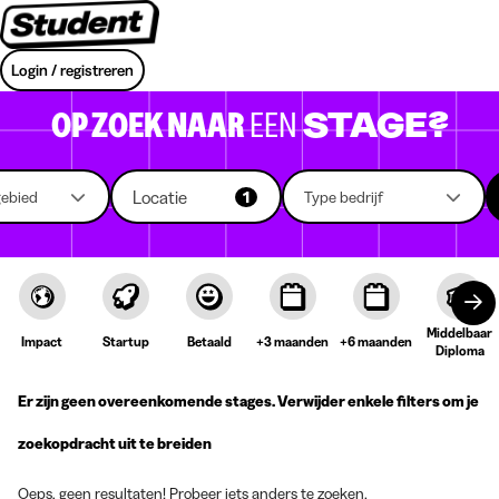
Login / registreren
OP ZOEK NAAR
EEN
STAGE?
Locatie
gebied
1
Type bedrijf
Middelbaar
Impact
Startup
Betaald
+3 maanden
+6 maanden
Diploma
Er zijn geen overeenkomende stages. Verwijder enkele filters om je
zoekopdracht uit te breiden
Oeps, geen resultaten! Probeer iets anders te zoeken.