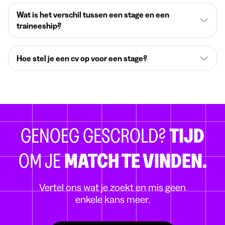
Wat is het verschil tussen een stage en een
traineeship?
Hoe stel je een cv op voor een stage?
GENOEG GESCROLD?
TIJD
OM JE
MATCH TE VINDEN.
Vertel ons wat je zoekt en mis geen
enkele kans meer.