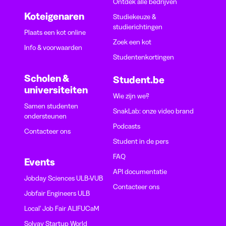
Ontdek alle bedrijven
Koteigenaren
Studiekeuze &
studierichtingen
Plaats een kot online
Zoek een kot
Info & voorwaarden
Studentenkortingen
Scholen &
Student.be
universiteiten
Wie zijn we?
Samen studenten
SnakLab: onze video brand
ondersteunen
Podcasts
Contacteer ons
Student in de pers
FAQ
Events
API documentatie
Jobday Sciences ULB-VUB
Contacteer ons
Jobfair Engineers ULB
Local' Job Fair ALIFUCaM
Solvay Startup World