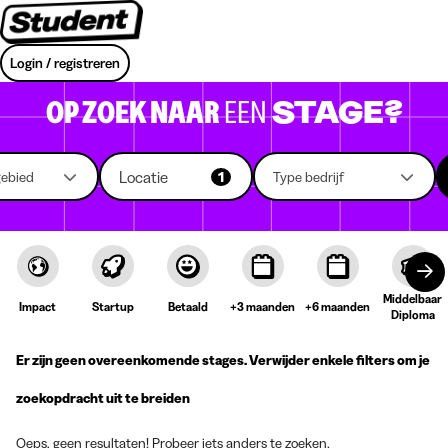
Login / registreren
OP ZOEK NAAR
EEN
STAGE?
Locatie
gebied
1
Type bedrijf
Middelbaar
Impact
Startup
Betaald
+3 maanden
+6 maanden
Diploma
Er zijn geen overeenkomende stages. Verwijder enkele filters om je
zoekopdracht uit te breiden
Oeps, geen resultaten! Probeer iets anders te zoeken.