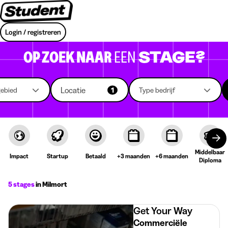
Login / registreren
OP ZOEK NAAR
EEN
STAGE?
Locatie
gebied
1
Type bedrijf
Middelbaar
Impact
Startup
Betaald
+3 maanden
+6 maanden
Diploma
5 stages
in Milmort
Get Your Way
Commerciële