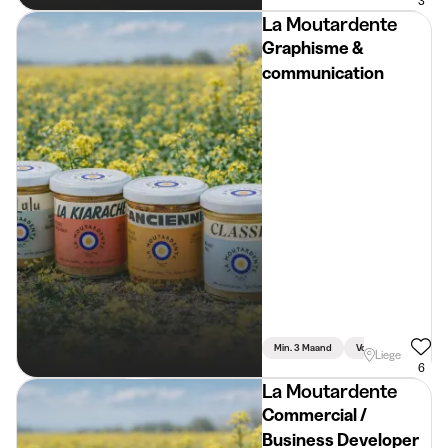
3
La Moutardente
Graphisme &
communication
Min. 3 Maand
Voltijds
Liege
6
La Moutardente
Commercial /
Business Developer