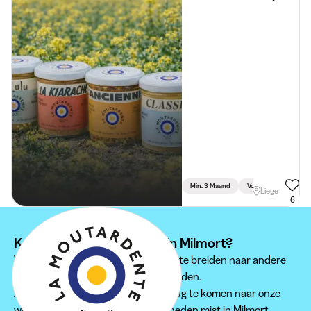
Min. 3 Maand
Voltijds
Liege
6
Kan je je stage niet vinden in Milmort?
Wij raden je aan om je zoektocht uit te breiden naar andere
regio's om een passende stage te vinden.
Aarzel zeker niet om regelmatig terug te komen naar onze
website, zodat je geen jobmogelijkheden mist in Milmort.