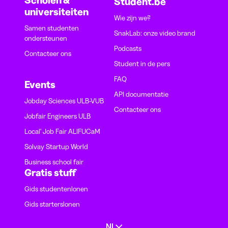
Student.be
universiteiten
Wie zijn we?
Samen studenten
SnakLab: onze video brand
ondersteunen
Podcasts
Contacteer ons
Student in de pers
FAQ
Events
API documentatie
Jobday Sciences ULB-VUB
Contacteer ons
Jobfair Engineers ULB
Local' Job Fair ALIFUCaM
Solvay Startup World
Business school fair
Gratis stuff
Gids studentenlonen
Gids starterslonen
NL