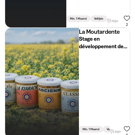
Min. 1 Maand
Voltijds
Liège
2
La Moutardente
Stage en
développement de
recettes culinaires
Min. 1 Maand
Voltijds
Liege