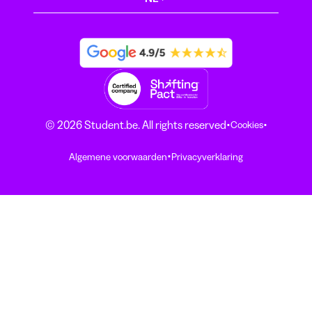
·
·
© 2026 Student.be. All rights reserved
Cookies
·
Algemene voorwaarden
Privacyverklaring