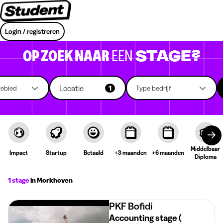
Login / registreren
OP ZOEK NAAR
EEN
STAGE?
Locatie
gebied
1
Type bedrijf
Middelbaar
Impact
Startup
Betaald
+3 maanden
+6 maanden
Diploma
1 stage
in Morkhoven
PKF Bofidi
Accounting stage (