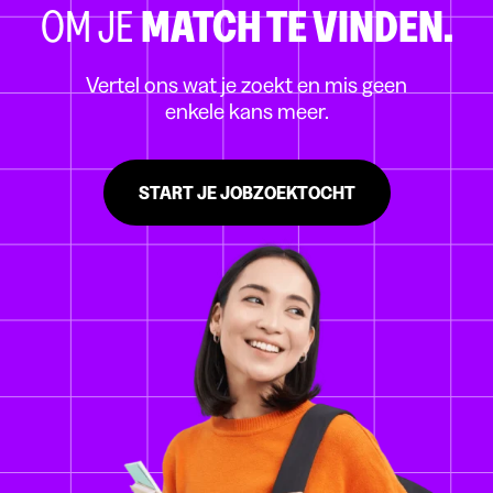
OM JE
MATCH TE VINDEN.
Vertel ons wat je zoekt en mis geen
enkele kans meer.
START JE JOBZOEKTOCHT