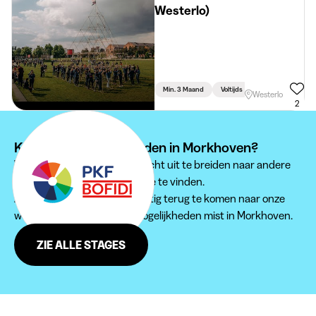
Westerlo)
Min. 3 Maand
Voltijds
Accountancy-Fiscal
Westerlo
2
Kan je je stage niet vinden in Morkhoven?
Wij raden je aan om je zoektocht uit te breiden naar andere
regio's om een passende stage te vinden.
Aarzel zeker niet om regelmatig terug te komen naar onze
website, zodat je geen jobmogelijkheden mist in Morkhoven.
ZIE ALLE STAGES